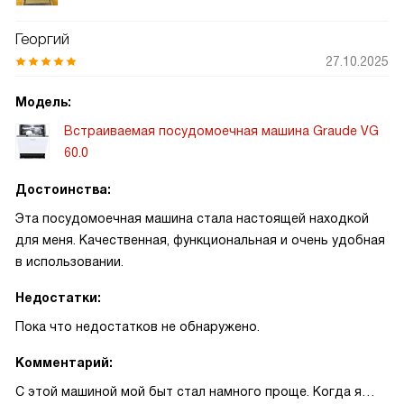
— не просто маркетинговая «фишка», а реально удобная
вещь: из соседней комнаты видно, на каком этапе
Георгий
находится мойка, и когда можно загружать следующую
27.10.2025
партию. Защита от протечек работает тихо и незаметно,
но именно её наличие даёт спокойствие, особенно
Модель:
учитывая, что установлена техника в кухонном гарнитуре
Встраиваемая посудомоечная машина Graude VG
из натурального дерева. Программа Power Wash выручает
60.0
после готовки с нагаром — сковородки выходят чистыми
без предварительного замачивания.
Достоинства:
Эта посудомоечная машина стала настоящей находкой
для меня. Качественная, функциональная и очень удобная
в использовании.
Недостатки:
Пока что недостатков не обнаружено.
Комментарий:
С этой машиной мой быт стал намного проще. Когда я