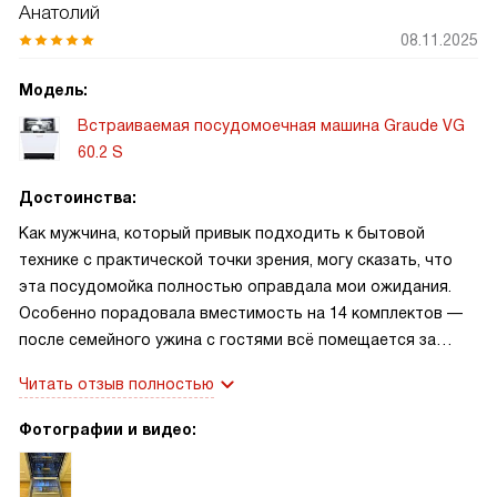
Анатолий
08.11.2025
Модель:
Встраиваемая посудомоечная машина Graude VG
60.2 S
Достоинства:
Как мужчина, который привык подходить к бытовой
технике с практической точки зрения, могу сказать, что
эта посудомойка полностью оправдала мои ожидания.
Особенно порадовала вместимость на 14 комплектов —
после семейного ужина с гостями всё помещается за
один цикл без необходимости предварительной
Читать отзыв полностью
сортировки. Система трёх уровней корзины оказалась
очень продуманной: верхняя секция регулируется по
Фотографии и видео:
высоте, что позволяет разместить даже высокие бокалы
или кастрюли без демонтажа полок. Функция луча на полу