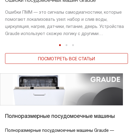
Ошибки посудомоечных машин Graude
Ошибки ПММ — это сигналы самодиагностики, которые
помогают локализовать узел: набор и слив воды,
циркуляция, нагрев, датчики, питание, дверь. Устройства
Graude используют схожую логику с другими
европейскими марками: код относится к группе причин, а
устранение ищут по подсистеме.
ПОСМОТРЕТЬ ВСЕ СТАТЬИ
Полноразмерные посудомоечные машины
Полноразмерные посудомоечные машины Graude —