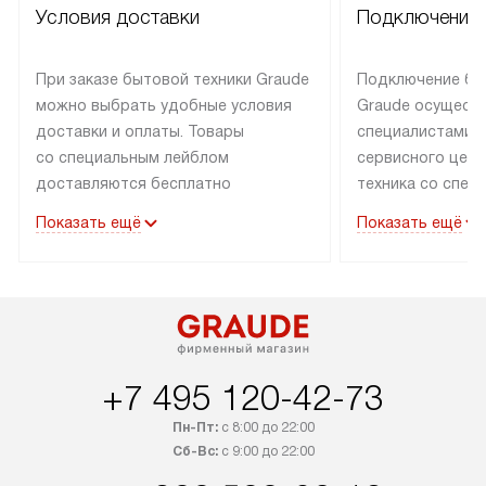
Условия доставки
Подключение 
При заказе бытовой техники Graude
Подключение бы
можно выбрать удобные условия
Graude осущест
доставки и оплаты. Товары
специалистами 
со специальным лейблом
сервисного цент
доставляются бесплатно
техника со спец
по Москве в пределах МКАД
подключается б
Показать ещё
Показать ещё
до подъезда, а выезд за МКАД
наличии готовых
оплачивается дополнительно.
Выезд мастера 
Товары со статусом «в наличии»
за дополнительн
могут быть отгружены покупателю
коммуникации в
в течение трех дней. Доставка
установленной р
в Санкт-Петербург и другие
подключения к 
+7 495 120-42-73
регионы осуществляется через
и канализации, в
транспортную компанию. После
от типа техники
Пн-Пт:
с 8:00 до 22:00
100% предоплаты компания
дополнительных 
Сб-Вс:
с 9:00 до 22:00
бесплатно доставляет заказ
можно узнать в 