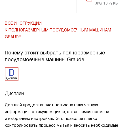
JPG, 16.79 KB
Я очень доволен этой покупкой. Эта машина значительно
облегчила мне жизнь, освободив мне время, которое я
раньше тратил на мытье посуды. Теперь я могу больше
ВСЕ ИНСТРУКЦИИ
времени уделять семье и своему хобби.
К ПОЛНОРАЗМЕРНЫМ ПОСУДОМОЕЧНЫМ МАШИНАМ
GRAUDE
Почему стоит выбрать полноразмерные
посудомоечные машины Graude
Дисплей
Дисплей предоставляет пользователю четкую
информацию о текущем цикле, оставшемся времени
и выбранных настройках. Это позволяет легко
контролировать процесс мытья и вносить необходимые