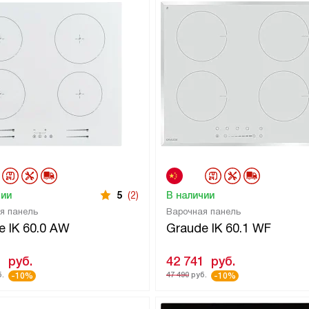
чии
5
(2)
В наличии
я панель
Варочная панель
e IK 60.0 AW
Graude IK 60.1 WF
1
руб.
42 741
руб.
.
47 490
руб.
-10%
-10%