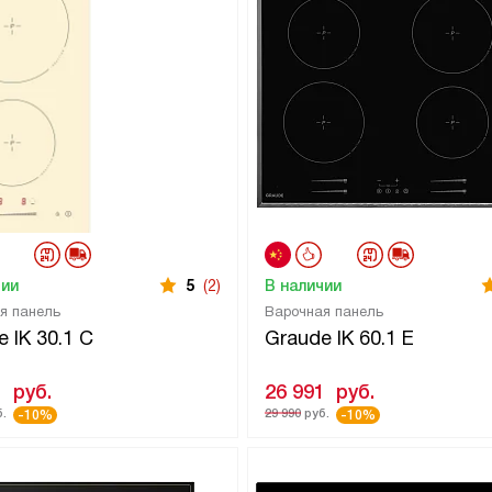
чии
5
(2)
В наличии
я панель
Варочная панель
 IK 30.1 C
Graude IK 60.1 E
1
руб.
26 991
руб.
.
29 990
руб.
-10%
-10%