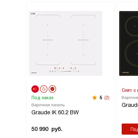
Снят с
Под заказ
5
(2)
Варочна
Graude
Варочная панель
Graude IK 60.2 BW
50 990
руб.
По