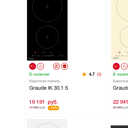
В наличии
4.7
(3)
В нали
Варочная панель
Варочна
Graude IK 30.1 S
Graude
16 191
руб.
22 94
17 990
руб.
25 490
руб
-10%