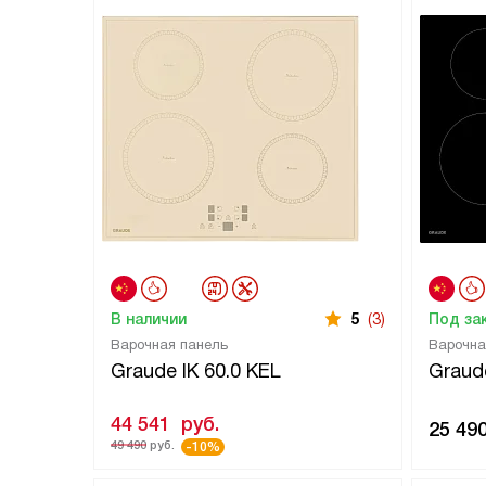
В наличии
5
(3)
Под за
Варочная панель
Варочна
Graude IK 60.0 KEL
Graude
44 541
руб.
25 49
49 490
руб.
-10%