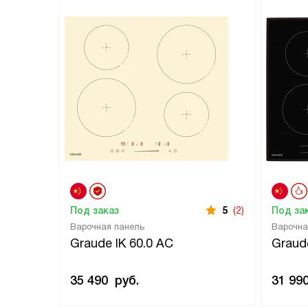
Под заказ
5
(2)
Под за
Варочная панель
Варочна
Graude IK 60.0 AC
Graude
35 490
руб.
31 99