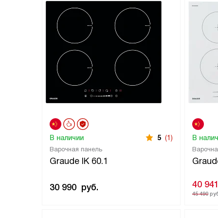
В наличии
5
(1)
В нали
Варочная панель
Варочна
Graude IK 60.1
Graud
40 94
30 990
руб.
45 490
руб