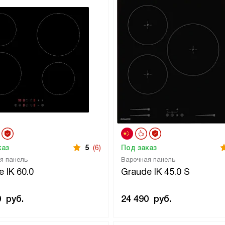
каз
5
(6)
Под заказ
я панель
Варочная панель
 IK 60.0
Graude IK 45.0 S
0
руб.
24 490
руб.