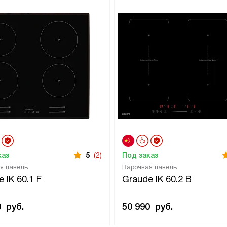
каз
5
(2)
Под заказ
я панель
Варочная панель
 IK 60.1 F
Graude IK 60.2 B
0
руб.
50 990
руб.