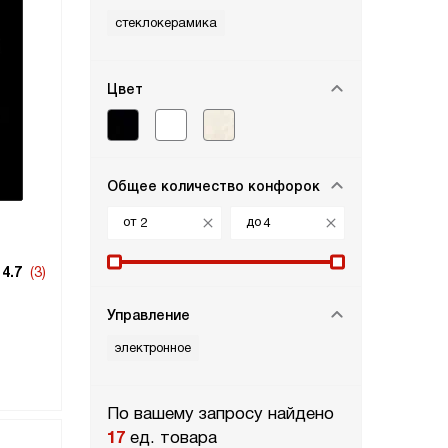
стеклокерамика
Цвет
Общее количество конфорок
от
до
4.7
(3)
Управление
электронное
По вашему запросу найдено
17
ед. товара