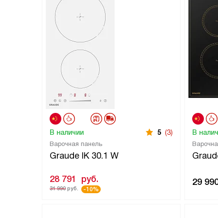
В наличии
5
(3)
В нали
Варочная панель
Варочна
Graude IK 30.1 W
Graude
28 791
руб.
29 99
31 990
руб.
-10%