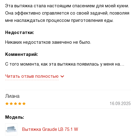
Эта вытяжка стала настоящим спасением для моей кухни.
Она эффективно справляется со своей задачей, позволяя
мне наслаждаться процессом приготовления еды.
Недостатки:
Никаких недостатков замечено не было.
Комментарий:
С того момента, как эта вытяжка появилась у меня на
кухне, процесс приготовления пищи стал намного
Читать отзыв полностью
приятнее. Она не только эффективно удаляет запахи, но и
делает это достаточно тихо, чтобы не нарушать общую
атмосферу. Особенно нравится то, что есть возможность
Лиана
регулировать скорость работы - это очень удобно, когда
16.09.2025
нужно быстро устранить запахи после приготовления
особенно ароматной еды.
Модель:
Вытяжка Graude LB 75.1 W
Материал фронта - закаленное стекло - придает вытяжке