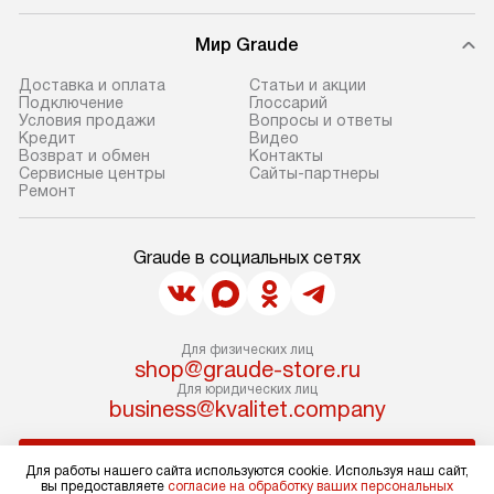
заказа.
при необходимо
Мир Graude
В назначенный день служба
отдельных часте
доставки привезет упакованный
готовую нишу и
Доставка и оплата
Статьи и акции
прибор до подъезда. Если
место с проверк
Подключение
Глоссарий
Условия продажи
Вопросы и ответы
требуется переместить прибор
и подключение 
Кредит
Видео
до двери квартиры или до места
коммуникациям. 
Возврат и обмен
Контакты
Сервисные центры
Сайты-партнеры
установки, это нужно согласовать
производится пе
Ремонт
заранее с менеджером, так как
и краткая консу
за данную услугу взимается
по эксплуатации
Graude в социальных сетях
дополнительная плата. Учитывайте
установка не вк
габариты прибора: если
коммуникаций, 
он не проходит через дверной
материалы, нав
проем, сотрудники транспортной
и перевешивание
Для физических лиц
службы не могут демонтировать
shop@graude-store.ru
Профессиональ
Для юридических лиц
дверцы, ручки или другие
и регулярное об
business@kvalitet.company
выступающие элементы, чтобы
предотвращают
не лишить гарантийного ремонта.
и сбои в работе
НАПИСАТЬ РУКОВОДСТВУ
Для работы нашего сайта используются cookie. Используя наш сайт,
Перед заказом убедитесь, что
длительное и э
вы предоставляете
согласие на обработку ваших персональных