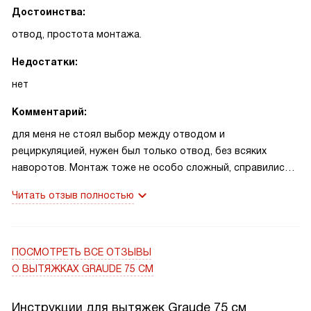
справляется со своей основной задачей, но и придает
Достоинства:
кухне стильный и современный вид.
отвод, простота монтажа.
Недостатки:
нет
Комментарий:
для меня не стоял выбор между отводом и
рециркуляцией, нужен был только отвод, без всяких
наворотов. Монтаж тоже не особо сложный, справились
своими силами и работает вроде нормально.
Читать отзыв полностью
Единственное, по-моему, она слишком широкая.
ПОСМОТРЕТЬ ВСЕ ОТЗЫВЫ
О ВЫТЯЖКАХ GRAUDE 75 СМ
Инструкции для вытяжек Graude 75 см