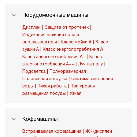
Посудомоечные машины
Дисплей
Защита от протечек
Индикация наличия соли и
ополаскивателя
Класс мойки A
Класс
сушки A
Класс энергопотребления A
Класс энергопотребления A+
Класс
энергопотребления A++
Луч на полу
Подсветка
Полноразмерная
Половинная загрузка
Система смягчения
воды
Тихая работа
Три уровня
размещения посуды
Узкая
Кофемашины
Встраиваемая кофемашина
ЖК-дисплей