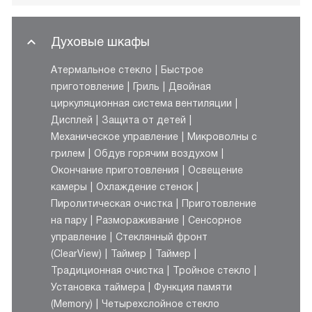
Духовые шкафы
Атермальное стекло
Быстрое
приготовление
Гриль
Двойная
циркуляционная система вентиляции
Дисплей
Защита от детей
Механическое управление
Микроволны с
грилем
Обдув горячим воздухом
Окончание приготовления
Освещение
камеры
Охлаждение стенок
Пиролитическая очистка
Приготовление
на пару
Размораживание
Сенсорное
управление
Стеклянный фронт
(ClearView)
Таймер
Таймер
Традиционная очистка
Тройное стекло
Установка таймера
Функция памяти
(Memory)
Четырехслойное стекло