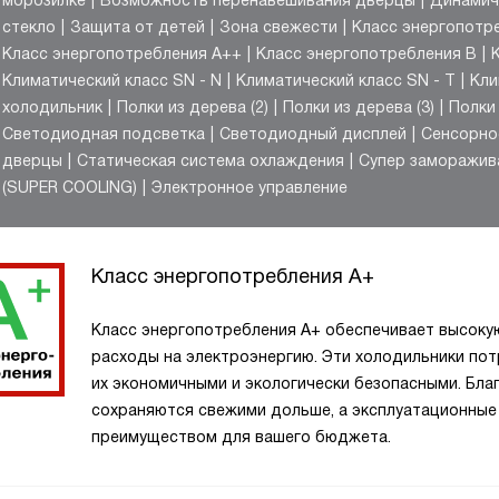
морозилке
Возможность перенавешивания дверцы
Динамич
стекло
Защита от детей
Зона свежести
Класс энергопотр
Класс энергопотребления A++
Класс энергопотребления B
Климатический класс SN - N
Климатический класс SN - T
Кли
холодильник
Полки из дерева (2)
Полки из дерева (3)
Полки 
Светодиодная подсветка
Светодиодный дисплей
Сенсорно
дверцы
Статическая система охлаждения
Супер заморажив
(SUPER COOLING)
Электронное управление
Класс энергопотребления A+
Класс энергопотребления A+ обеспечивает высоку
расходы на электроэнергию. Эти холодильники пот
их экономичными и экологически безопасными. Бл
сохраняются свежими дольше, а эксплуатационные
преимуществом для вашего бюджета.