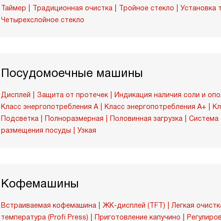
Таймер
Традиционная очистка
Тройное стекло
Установка 
Четырехслойное стекло
Посудомоечные машины
Дисплей
Защита от протечек
Индикация наличия соли и оп
Класс энергопотребления A
Класс энергопотребления A+
Кл
Подсветка
Полноразмерная
Половинная загрузка
Система 
размещения посуды
Узкая
Кофемашины
Встраиваемая кофемашина
ЖК-дисплей (TFT)
Легкая очистка
температура (Profi Press)
Приготовление капучино
Регулиро