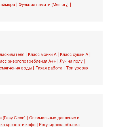
таймера
Функция памяти (Memory)
оласкивателя
Класс мойки A
Класс сушки A
асс энергопотребления A++
Луч на полу
смягчения воды
Тихая работа
Три уровня
 (Easy Clean)
Оптимальные давление и
вка крепости кофе
Регулировка объема