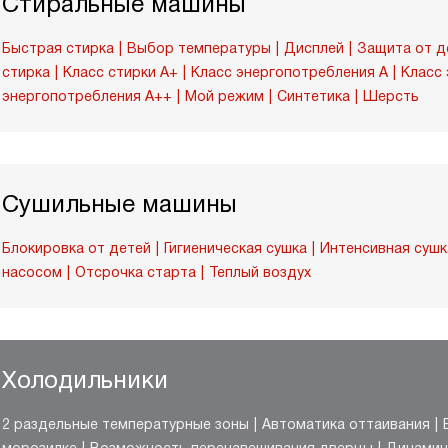
Стиральные машины
Быстрая стирка
Выбор температуры
Дисплей
Защита от д
стирка
Класс стирки A+
Класс энергопотребления A
Класс
энергопотребления A++
Мой режим
Синтетика
Шерсть
Сушильные машины
Блокировка от детей
Гигиеническая сушка
Интенсивная сушк
насосом
Отсрочка старта
Теплый воздух
Холодильники
2 раздельные температурные зоны
Автоматика оттаивания