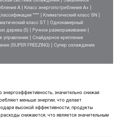
еская система охлаждения
Закаленное
ебления A
Класс энергопотребления A+
Классификация ****
Климатический класс SN
матический класс ST
Однокамерный
из дерева (5)
Ручное размораживание
е управление
Слайдерное крепление
ание (SUPER FREEZING)
Супер охлаждение
ю энергоэффективность, значительно снижая
ребляют меньше энергии, что делает
агодаря высокой эффективности, продукты
 расходы снижаются, что является значительным