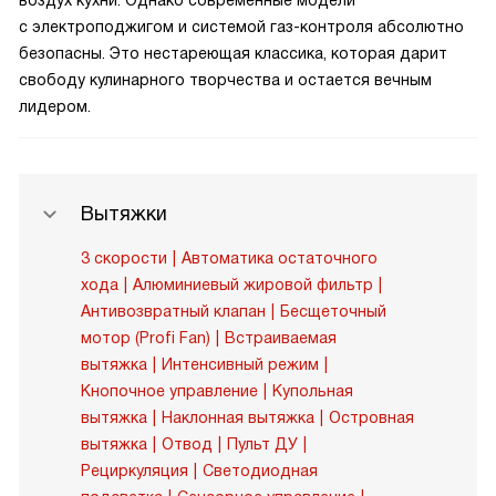
воздух кухни. Однако современные модели
с электроподжигом и системой газ-контроля абсолютно
безопасны. Это нестареющая классика, которая дарит
свободу кулинарного творчества и остается вечным
лидером.
Вытяжки
3 скорости
Автоматика остаточного
хода
Алюминиевый жировой фильтр
Антивозвратный клапан
Бесщеточный
мотор (Profi Fan)
Встраиваемая
вытяжка
Интенсивный режим
Кнопочное управление
Купольная
вытяжка
Наклонная вытяжка
Островная
вытяжка
Отвод
Пульт ДУ
Рециркуляция
Светодиодная