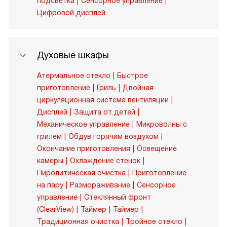
подсветка
Сенсорное управление
Цифровой дисплей
Духовые шкафы
Атермальное стекло
Быстрое
приготовление
Гриль
Двойная
циркуляционная система вентиляции
Дисплей
Защита от детей
Механическое управление
Микроволны с
грилем
Обдув горячим воздухом
Окончание приготовления
Освещение
камеры
Охлаждение стенок
Пиролитическая очистка
Приготовление
на пару
Размораживание
Сенсорное
управление
Стеклянный фронт
(ClearView)
Таймер
Таймер
Традиционная очистка
Тройное стекло