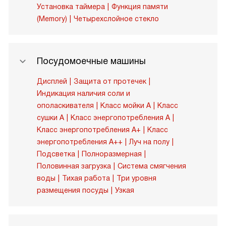
Установка таймера
Функция памяти
(Memory)
Четырехслойное стекло
Посудомоечные машины
Дисплей
Защита от протечек
Индикация наличия соли и
ополаскивателя
Класс мойки A
Класс
сушки A
Класс энергопотребления A
Класс энергопотребления A+
Класс
энергопотребления A++
Луч на полу
Подсветка
Полноразмерная
Половинная загрузка
Система смягчения
воды
Тихая работа
Три уровня
размещения посуды
Узкая