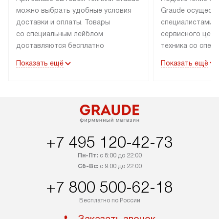
можно выбрать удобные условия
Graude осущест
доставки и оплаты. Товары
специалистами 
со специальным лейблом
сервисного цент
доставляются бесплатно
техника со спец
по Москве в пределах МКАД
подключается б
Показать ещё
Показать ещё
до подъезда, а выезд за МКАД
наличии готовых
оплачивается дополнительно.
Выезд мастера 
Товары со статусом «в наличии»
за дополнительн
могут быть отгружены покупателю
коммуникации в
в течение трех дней. Доставка
установленной р
в Санкт-Петербург и другие
подключения к 
+7 495 120-42-73
регионы осуществляется через
и канализации, в
транспортную компанию. После
от типа техники
Пн-Пт:
с 8:00 до 22:00
100% предоплаты компания
дополнительных 
Сб-Вс:
с 9:00 до 22:00
бесплатно доставляет заказ
можно узнать в 
+7 800 500-62-18
до представительства
сайте в разделе
транспортной компании в Москве.
Бесплатно по России
Стандартная уст
Уточняйте условия доставки
снятие упаковки