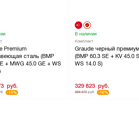
чии
В наличии
т
Комплект
e Premium
Graude черный премиу
веющая сталь (BMP
(BMP 60.3 SE + KV 45.0 
GE + MWG 45.0 GE + WS
WS 14.0 S)
)
73
руб.
329 823
руб.
б.
366 470
руб.
-10%
-10%