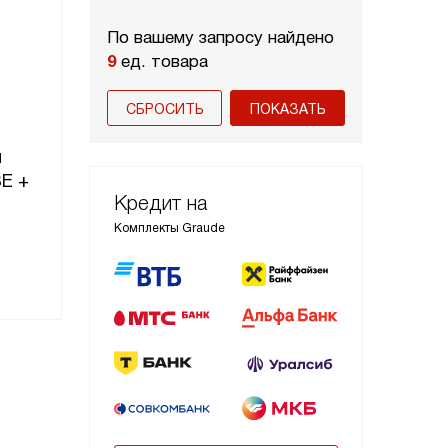
По вашему запросу найдено
9
ед. товара
СБРОСИТЬ
м
SE +
Кредит на
Комплекты Graude