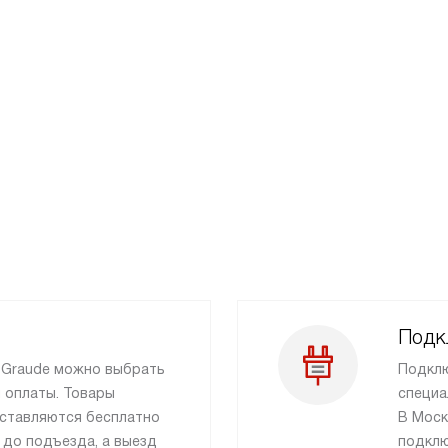
Подк
и Graude можно выбрать
Подклю
 оплаты. Товары
специа
ставляются бесплатно
В Моск
 до подъезда, а выезд
подклю