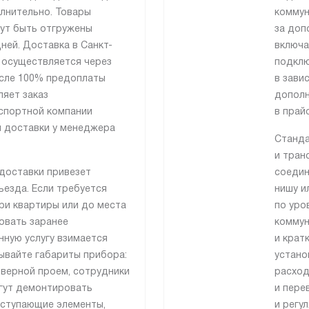
лнительно. Товары
коммун
гут быть отгружены
за доп
ней. Доставка в Санкт-
включа
 осуществляется через
подклю
сле 100% предоплаты
в зави
ляет заказ
дополн
спортной компании
в прай
я доставки у менеджера
Станда
и тран
доставки привезет
соедин
езда. Если требуется
нишу и
ри квартиры или до места
по уро
совать заранее
коммун
нную услугу взимается
и крат
ывайте габариты прибора:
устано
дверной проем, сотрудники
расход
гут демонтировать
и пере
ыступающие элементы,
и регу