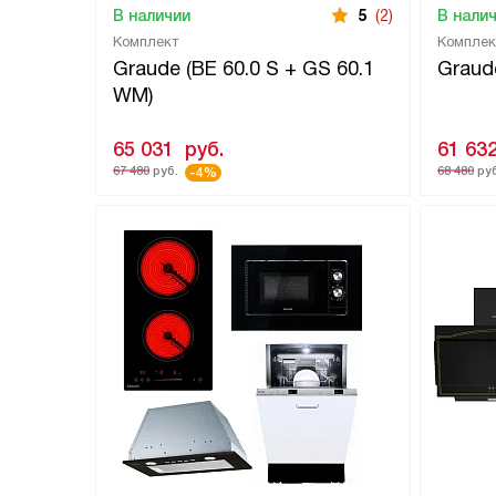
В наличии
5
(2)
В нали
Комплект
Комплек
Graude (BE 60.0 S + GS 60.1
Graude
WM)
65 031
руб.
61 63
67 480
руб.
68 480
руб
-4%