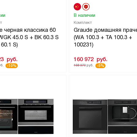
чии
В наличии
т
Комплект
e черная классика 60
Graude домашняя прач
WGK 45.0 S + BK 60.3 S
(WA 100.3 + TA 100.3 +
60.1 S)
100231)
23
руб.
160 972
руб.
б.
168 970
руб.
-10%
-5%