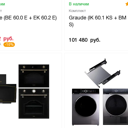
чии
В наличии
т
Комплект
 (BE 60.0 E + EK 60.2 E)
Graude (IK 60.1 KS + BM 
S)
2
руб.
101 480
руб.
.
-10%