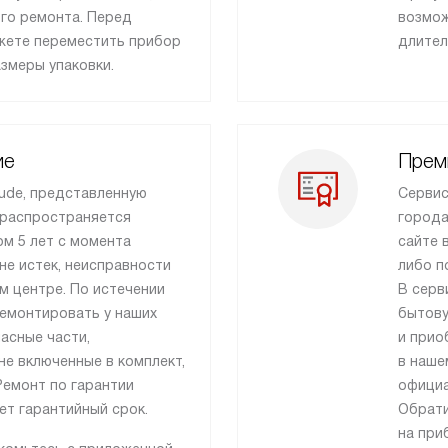
го ремонта. Перед
возмож
ожете переместить прибор
длител
азмеры упаковки.
ие
Прем
ude, представленную
Сервис
 распространяется
города
м 5 лет с момента
сайте 
 не истек, неисправности
либо п
м центре. По истечении
В серв
ремонтировать у наших
бытову
пасные части,
и прио
е включенные в комплект,
в наше
Ремонт по гарантии
официа
ет гарантийный срок.
Обрати
на при