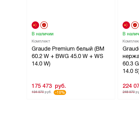
В наличии
В нали
Комплект
Комплек
Graude Premium белый (BM
Graud
60.2 W + BWG 45.0 W + WS
нержа
14.0 W)
60.3 
14.0 S
175 473
руб.
224 0
194 970
руб.
248 970
ру
-10%