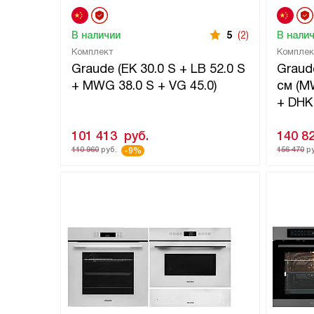
В наличии
5
(2)
В нали
Комплект
Комплек
Graude (EK 30.0 S + LB 52.0 S
Graud
+ MWG 38.0 S + VG 45.0)
см (M
+ DHK 
101 413
руб.
140 8
110 960
руб.
156 470
ру
-9%