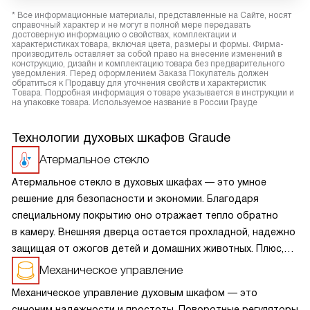
* Все информационные материалы, представленные на Сайте, носят
справочный характер и не могут в полной мере передавать
достоверную информацию о свойствах, комплектации и
характеристиках товара, включая цвета, размеры и формы. Фирма-
производитель оставляет за собой право на внесение изменений в
конструкцию, дизайн и комплектацию товара без предварительного
уведомления. Перед оформлением Заказа Покупатель должен
обратиться к Продавцу для уточнения свойств и характеристик
Товара. Подробная информация о товаре указывается в инструкции и
на упаковке товара. Используемое название в России Грауде
Технологии духовых шкафов Graude
Атермальное стекло
Атермальное стекло в духовых шкафах — это умное
решение для безопасности и экономии. Благодаря
специальному покрытию оно отражает тепло обратно
в камеру. Внешняя дверца остается прохладной, надежно
защищая от ожогов детей и домашних животных. Плюс,
жар не уходит наружу, что заметно снижает расход
Механическое управление
электричества. Минус один — такое стекло требует
Механическое управление духовым шкафом — это
деликатного ухода: нельзя использовать абразивы, чтобы
синоним надежности и простоты. Поворотные регуляторы