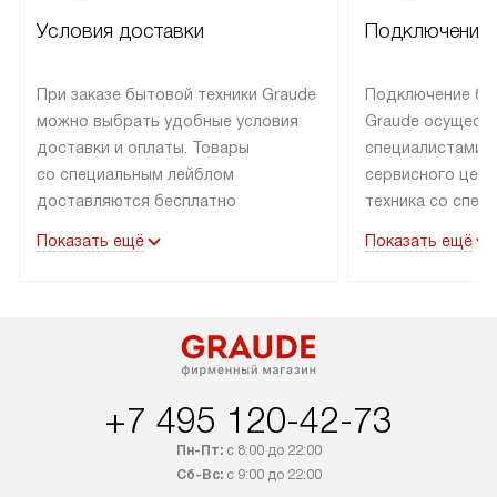
Условия доставки
Подключение 
При заказе бытовой техники Graude
Подключение бы
можно выбрать удобные условия
Graude осущест
доставки и оплаты. Товары
специалистами 
со специальным лейблом
сервисного цент
доставляются бесплатно
техника со спец
по Москве в пределах МКАД
подключается б
Показать ещё
Показать ещё
до подъезда, а выезд за МКАД
наличии готовых
оплачивается дополнительно.
Выезд мастера 
Товары со статусом «в наличии»
за дополнительн
могут быть отгружены покупателю
коммуникации в
в течение трех дней. Доставка
установленной р
в Санкт-Петербург и другие
подключения к 
+7 495 120-42-73
регионы осуществляется через
и канализации, в
транспортную компанию. После
от типа техники
Пн-Пт:
с 8:00 до 22:00
100% предоплаты компания
дополнительных 
Сб-Вс:
с 9:00 до 22:00
бесплатно доставляет заказ
можно узнать в 