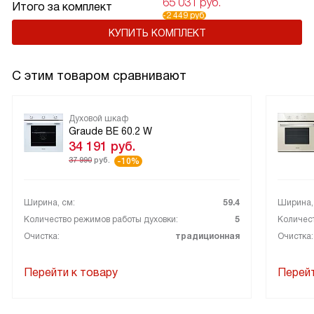
65 031 руб.
Итого за комплект
-2 449 руб.
КУПИТЬ КОМПЛЕКТ
С этим товаром сравнивают
Духовой шкаф
Graude BE 60.2 W
34 191
руб.
37 990
руб.
-10%
Ширина, см:
59.4
Ширина,
Количество режимов работы духовки:
5
Количест
Очистка:
традиционная
Очистка:
Перейти к товару
Перейт