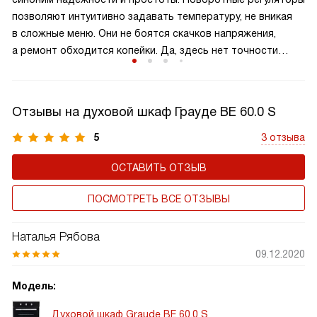
не повредить напыление. Зато комфорт
позволяют интуитивно задавать температуру, не вникая
и энергоэффективность делают его идеальным выбором
в сложные меню. Они не боятся скачков напряжения,
для вашей кухни.
а ремонт обходится копейки. Да, здесь нет точности
до градуса, но для базовой выпечки этого вполне
достаточно. Если вы не хотите переплачивать
за электронику и цените долговечность, классическая
Отзывы на духовой шкаф Грауде BE 60.0 S
механика — это идеальный, проверенный временем и по-
настоящему практичный выбор для вашей кухни.
5
3 отзыва
ОСТАВИТЬ ОТЗЫВ
ПОСМОТРЕТЬ ВСЕ ОТЗЫВЫ
Наталья Рябова
09.12.2020
Модель:
Духовой шкаф Graude BE 60.0 S