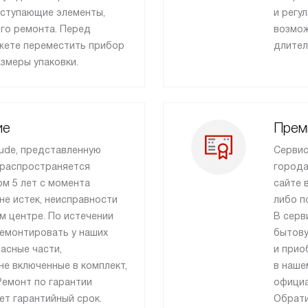
ыступающие элементы,
и регу
го ремонта. Перед
возмож
ожете переместить прибор
длител
азмеры упаковки.
ие
Прем
ude, представленную
Сервис
 распространяется
города
м 5 лет с момента
сайте 
 не истек, неисправности
либо п
м центре. По истечении
В серв
ремонтировать у наших
бытову
пасные части,
и прио
е включенные в комплект,
в наше
Ремонт по гарантии
официа
ет гарантийный срок.
Обрати