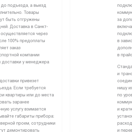
 до подъезда, а выезд
подклю
лнительно. Товары
коммун
гут быть отгружены
за доп
ней. Доставка в Санкт-
включа
 осуществляется через
подклю
сле 100% предоплаты
в зави
ляет заказ
дополн
спортной компании
в прай
я доставки у менеджера
Станда
и тран
доставки привезет
соедин
езда. Если требуется
нишу и
ри квартиры или до места
по уро
совать заранее
коммун
нную услугу взимается
и крат
ывайте габариты прибора:
устано
дверной проем, сотрудники
расход
гут демонтировать
и пере