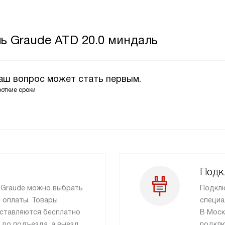
ь Graude ATD 20.0 миндаль
Ваш вопрос может стать первым.
роткие сроки
Подк
и Graude можно выбрать
Подклю
 оплаты. Товары
специа
ставляются бесплатно
В Моск
 до подъезда, а выезд
подклю