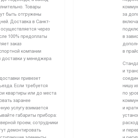
лнительно. Товары
коммун
гут быть отгружены
за доп
ней. Доставка в Санкт-
включа
 осуществляется через
подклю
сле 100% предоплаты
в зави
ляет заказ
дополн
спортной компании
в прай
я доставки у менеджера
Станда
и тран
доставки привезет
соедин
езда. Если требуется
нишу и
ри квартиры или до места
по уро
совать заранее
коммун
нную услугу взимается
и крат
ывайте габариты прибора:
устано
дверной проем, сотрудники
расход
гут демонтировать
и пере
ыступающие элементы,
и регу