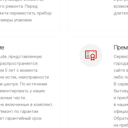
го ремонта. Перед
возмож
ожете переместить прибор
длител
азмеры упаковки.
ие
Прем
ude, представленную
Сервис
 распространяется
города
м 5 лет с момента
сайте 
 не истек, неисправности
либо п
м центре. По истечении
В серв
ремонтировать у наших
бытову
пасные части,
и прио
е включенные в комплект,
в наше
Ремонт по гарантии
официа
ет гарантийный срок.
Обрати
на при