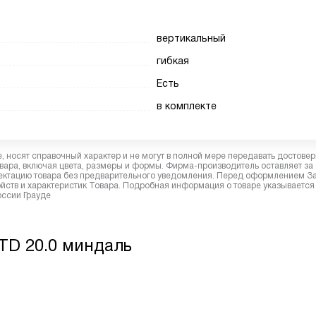
вертикальный
гибкая
Есть
в комплекте
 носят справочный характер и не могут в полной мере передавать достове
вара, включая цвета, размеры и формы. Фирма-производитель оставляет за
лектацию товара без предварительного уведомления. Перед оформлением З
йств и характеристик Товара. Подробная информация о товаре указывается
оссии Грауде
TD 20.0 миндаль