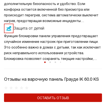
дополнительную безопасность и удобство. Если
конфорка остается включенной без присмотра или
происходит перегрев, система автоматически выключит
нагрев, предотвращая возможные инциденты
и повреждения. Это снижает риск пожаров и других
Защита от детей
аварийных ситуаций, обеспечивая спокойствие
Функция блокировки панели управления предотвращает
и безопасность в вашем доме. Автоматическое
случайное изменение настроек при приготовлении пищи.
отключение делает использование варочной панели
Это особенно важно в домах с детьми, так как исключает
более надежным и безопасным, позволяя вам готовить
риск неправильного использования устройства.
с уверенностью.
Блокировка позволяет сохранять текущие настройки,
обеспечивая безопасность и стабильность в процессе
готовки. Эта функция делает использование устройства
более удобным и безопасным, давая вам уверенность
Отзывы на варочную панель Грауде IK 60.0 KS
в правильной работе техники.
ОСТАВИТЬ ОТЗЫВ