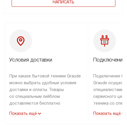
НАПИСАТЬ
Условия доставки
Подключение 
При заказе бытовой техники Graude
Подключение бы
можно выбрать удобные условия
Graude осущест
доставки и оплаты. Товары
специалистами 
со специальным лейблом
сервисного цент
доставляются бесплатно
техника со спец
по Москве в пределах МКАД
подключается б
Показать ещё
Показать ещё
до подъезда, а выезд за МКАД
наличии готовых
оплачивается дополнительно.
Выезд мастера 