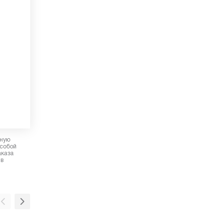
рную
 собой
аказа
 в