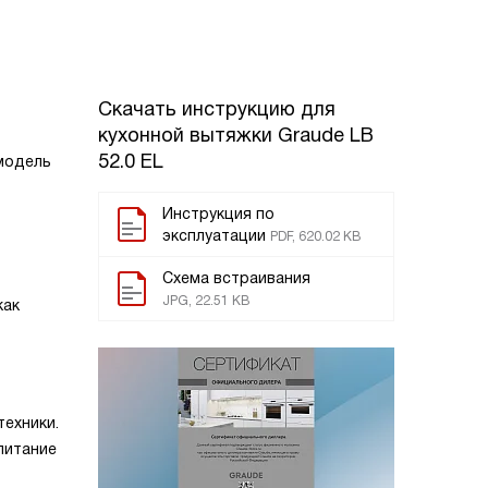
Скачать инструкцию для
кухонной вытяжки
Graude LB
52.0 EL
 модель
Инструкция по
эксплуатации
PDF, 620.02 KB
Схема встраивания
JPG, 22.51 KB
как
ехники.
питание