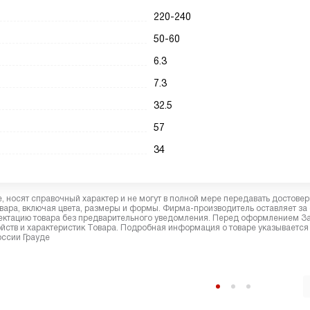
220-240
50-60
6.3
7.3
32.5
57
34
 носят справочный характер и не могут в полной мере передавать достове
вара, включая цвета, размеры и формы. Фирма-производитель оставляет за
лектацию товара без предварительного уведомления. Перед оформлением З
йств и характеристик Товара. Подробная информация о товаре указывается
оссии Грауде