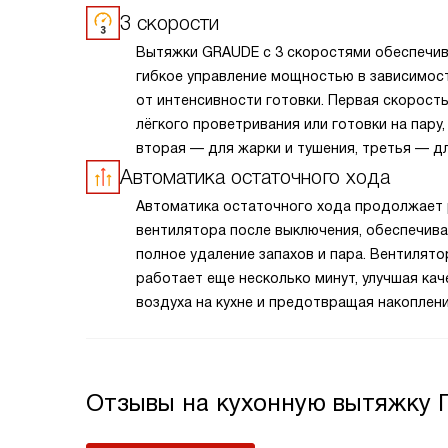
3 скорости
Вытяжки GRAUDE с 3 скоростями обеспечи
гибкое управление мощностью в зависимос
от интенсивности готовки. Первая скорост
лёгкого проветривания или готовки на пару,
вторая — для жарки и тушения, третья — д
интенсивного удаления дыма и запахов при
Автоматика остаточного хода
нагреве. Переключение между режимами
Автоматика остаточного хода продолжает
происходит мгновенно, с помощью кнопок 
вентилятора после выключения, обеспечив
сенсоров. Такой набор скоростей оптимале
полное удаление запахов и пара. Вентилято
большинства кухонь: достаточно для повс
работает еще несколько минут, улучшая кач
задач, но без избыточного шума
воздуха на кухне и предотвращая накоплени
и энергопотребления.
Эта функция повышает эффективность вент
поддерживая свежесть и чистоту в вашем 
пространстве. Благодаря автоматики оста
Отзывы на кухонную вытяжку Г
хода, ваша кухня всегда будет оставаться
комфортной и приятной для готовки и преб