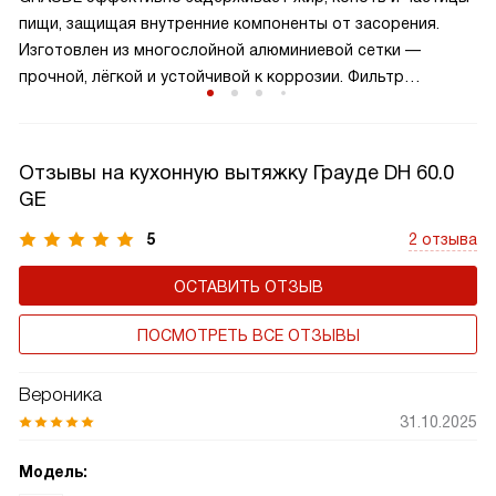
кухонь: достаточно для повседневных задач, но без
пищи, защищая внутренние компоненты от засорения.
избыточного шума и энергопотребления.
Изготовлен из многослойной алюминиевой сетки —
прочной, лёгкой и устойчивой к коррозии. Фильтр
многоразовый: его можно легко снять и промыть вручную
или в посудомоечной машине. Рекомендуется чистить
каждые 1–2 месяца для поддержания мощности
Отзывы на кухонную вытяжку Грауде DH 60.0
всасывания.
GE
5
2 отзыва
ОСТАВИТЬ ОТЗЫВ
ПОСМОТРЕТЬ ВСЕ ОТЗЫВЫ
Вероника
31.10.2025
Модель: