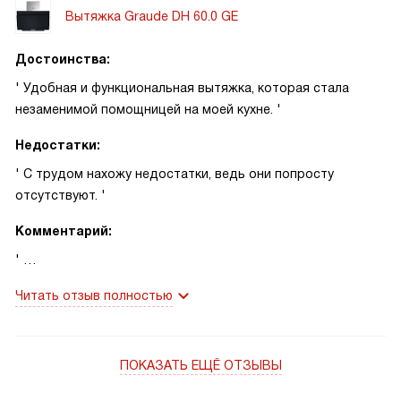
Вытяжка Graude DH 60.0 GE
Достоинства:
' Удобная и функциональная вытяжка, которая стала
незаменимой помощницей на моей кухне. '
Недостатки:
' С трудом нахожу недостатки, ведь они попросту
отсутствуют. '
Комментарий:
'
Моя новая вытяжка стала настоящим спасением для моей
Читать отзыв полностью
кухни. Я всегда мечтала о вытяжке, которая была бы не
только эффективной, но и стильной. И вот моя мечта
сбылась. Она идеально вписалась в интерьер моей кухни
ПОКАЗАТЬ ЕЩЁ ОТЗЫВЫ
благодаря своему элегантному черному цвету и
комбинации стали со стеклом.