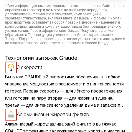
* Все информационные материалы, представленные на Сайте, носят
справочный характер и не могут в полной мере передавать
достоверную информацию о свойствах, комплектации и
характеристиках товара, включая цвета, размеры и формы. Фирма-
производитель оставляет за собой право на внесение изменений в
конструкцию, дизайн и комплектацию товара без предварительного
уведомления. Перед оформлением Заказа Покупатель должен
обратиться к Продавцу для уточнения свойств и характеристик
Товара. Подробная информация о товаре указывается в инструкции и
на упаковке товара. Используемое название в России Грауде
Технологии вытяжек Graude
3 скорости
Вытяжки GRAUDE с 3 скоростями обеспечивают гибкое
управление мощностью в зависимости от интенсивности
готовки. Первая скорость — для лёгкого проветривания
или готовки на пару, вторая — для жарки и тушения,
третья — для интенсивного удаления дыма и запахов при
сильном нагреве. Переключение между режимами
Алюминиевый жировой фильтр
происходит мгновенно, с помощью кнопок или сенсоров.
Алюминиевый жироулавливающий фильтр в вытяжках
Такой набор скоростей оптимален для большинства
GRAUDE эффективно задерживает жир, копоть и частицы