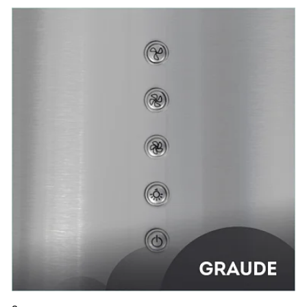
этой задачей на ура. Гости даже не догадывались, что я
готовила рыбу, пока не увидели ее на столе.
Еще одним плюсом является мотор Profi Fan, который
обеспечивает отличную производительность и низкий
уровень шума. Я довольна покупкой и с уверенностью
могу сказать, что эта вытяжка стала настоящей находкой
для моей кухни.