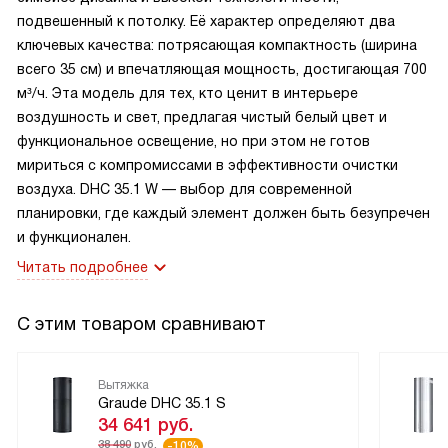
подвешенный к потолку. Её характер определяют два
ключевых качества: потрясающая компактность (ширина
Я довольна покупкой и с удовольствием рекомендую этот
всего 35 см) и впечатляющая мощность, достигающая 700
товар. Эта вытяжка стала незаменимым помощником на
м³/ч. Эта модель для тех, кто ценит в интерьере
моей кухне и придает ей особый шарм.
воздушность и свет, предлагая чистый белый цвет и
функциональное освещение, но при этом не готов
мириться с компромиссами в эффективности очистки
воздуха. DHC 35.1 W — выбор для современной
планировки, где каждый элемент должен быть безупречен
и функционален.
Читать подробнее
С этим товаром сравнивают
Вытяжка
Graude DHC 35.1 S
34 641
руб.
38 490
руб.
-10%