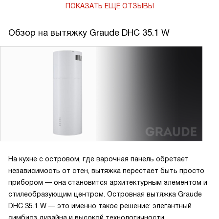
ПОКАЗАТЬ ЕЩЁ ОТЗЫВЫ
Вытяжка островного типа с механическим управлением
оказалась очень удобной в использовании. Кнопочные
Обзор на вытяжку Graude DHC 35.1 W
переключатели позволяют быстро и легко выбрать одну
из трех скоростей работы.
Особенно порадовало наличие алюминиевого
жироулавливающего фильтра, который легко и просто
чистится. Это значительно упрощает процесс ухода за
техникой и экономит мое время.
Свет Hi-brightness light создает приятную атмосферу на
кухне и обеспечивает хорошую видимость в процессе
На кухне с островом, где варочная панель обретает
готовки.
независимость от стен, вытяжка перестает быть просто
прибором — она становится архитектурным элементом и
Мощность вытяжки в 700 м³/ч позволяет эффективно
стилеобразующим центром. Островная вытяжка Graude
очищать воздух даже при активном использовании плиты.
DHC 35.1 W — это именно такое решение: элегантный
При этом уровень шума остается приемлемым и не
симбиоз дизайна и высокой технологичности,
мешает общению или прослушиванию музыки.