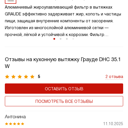
происходит мгновенно, с помощью кнопок или сенсоров.
Алюминиевый жироулавливающий фильтр в вытяжках
Такой набор скоростей оптимален для большинства
GRAUDE эффективно задерживает жир, копоть и частицы
кухонь: достаточно для повседневных задач, но без
пищи, защищая внутренние компоненты от засорения.
избыточного шума и энергопотребления.
Изготовлен из многослойной алюминиевой сетки —
прочной, лёгкой и устойчивой к коррозии. Фильтр
многоразовый: его можно легко снять и промыть вручную
или в посудомоечной машине. Рекомендуется чистить
каждые 1–2 месяца для поддержания мощности
Отзывы на кухонную вытяжку Грауде DHC 35.1
всасывания.
W
5
2 отзыва
ОСТАВИТЬ ОТЗЫВ
ПОСМОТРЕТЬ ВСЕ ОТЗЫВЫ
Антонина
11.10.2025