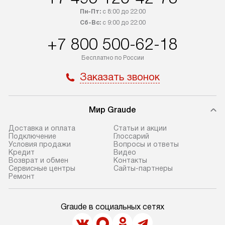
транспортную компанию. После
от типа техники
Пн-Пт:
с 8:00 до 22:00
100% предоплаты компания
дополнительных 
Сб-Вс:
с 9:00 до 22:00
бесплатно доставляет заказ
можно узнать в 
+7 800 500-62-18
до представительства
сайте в разделе
транспортной компании в Москве.
Бесплатно по России
Стандартная уст
Уточняйте условия доставки
Заказать звонок
снятие упаковки
у менеджера при оформлении
и транспортиров
заказа.
при необходимо
Мир Graude
В назначенный день служба
отдельных часте
доставки привезет упакованный
готовую нишу и
Доставка и оплата
Статьи и акции
прибор до подъезда. Если
место с проверк
Подключение
Глоссарий
Условия продажи
Вопросы и ответы
требуется переместить прибор
и подключение 
Кредит
Видео
до двери квартиры или до места
коммуникациям. 
Возврат и обмен
Контакты
Сервисные центры
Сайты-партнеры
установки, это нужно согласовать
производится пе
Ремонт
заранее с менеджером, так как
и краткая консу
за данную услугу взимается
по эксплуатации
Graude в социальных сетях
дополнительная плата. Учитывайте
установка не вк
габариты прибора: если
коммуникаций, 