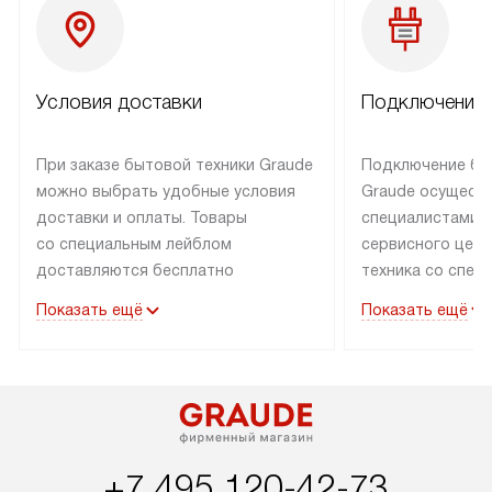
Условия доставки
Подключение 
При заказе бытовой техники Graude
Подключение бы
можно выбрать удобные условия
Graude осущест
доставки и оплаты. Товары
специалистами 
со специальным лейблом
сервисного цент
доставляются бесплатно
техника со спец
по Москве в пределах МКАД
подключается б
Показать ещё
Показать ещё
до подъезда, а выезд за МКАД
наличии готовых
оплачивается дополнительно.
Выезд мастера 
Товары со статусом «в наличии»
за дополнительн
могут быть отгружены покупателю
коммуникации в
в течение трех дней. Доставка
установленной р
в Санкт-Петербург и другие
подключения к 
+7 495 120-42-73
регионы осуществляется через
и канализации, в