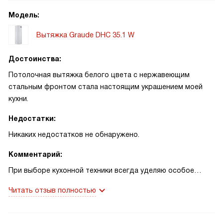
Модель:
Вытяжка Graude DHC 35.1 W
Достоинства:
Потолочная вытяжка белого цвета с нержавеющим
стальным фронтом стала настоящим украшением моей
кухни.
Недостатки:
Никаких недостатков не обнаружено.
Комментарий:
При выборе кухонной техники всегда уделяю особое
внимание дизайну и функциональности. Именно эти
Читать отзыв полностью
критерии были решающими при покупке этой вытяжки.
Белый цвет и нержавеющая сталь - это классика, которая
идеально вписалась в интерьер моей кухни.