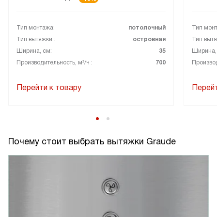
Тип монтажа:
потолочный
Тип мон
Тип вытяжки :
островная
Тип вытя
Ширина, см:
35
Ширина,
Производительность, м³/ч :
700
Производ
Перейти к товару
Перейт
Почему стоит выбрать вытяжки Graude