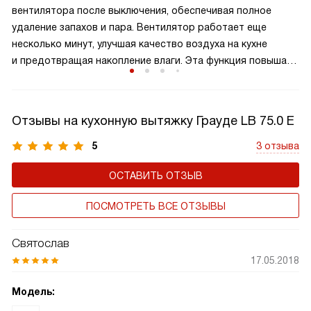
вентилятора после выключения, обеспечивая полное
кухонь: достаточно для повседневных задач, но без
удаление запахов и пара. Вентилятор работает еще
избыточного шума и энергопотребления.
несколько минут, улучшая качество воздуха на кухне
и предотвращая накопление влаги. Эта функция повышает
эффективность вентиляции, поддерживая свежесть
и чистоту в вашем кухонном пространстве. Благодаря
автоматики остаточного хода, ваша кухня всегда будет
Отзывы на кухонную вытяжку Грауде LB 75.0 E
оставаться комфортной и приятной для готовки
и пребывания.
5
3 отзыва
ОСТАВИТЬ ОТЗЫВ
ПОСМОТРЕТЬ ВСЕ ОТЗЫВЫ
Святослав
17.05.2018
Модель: