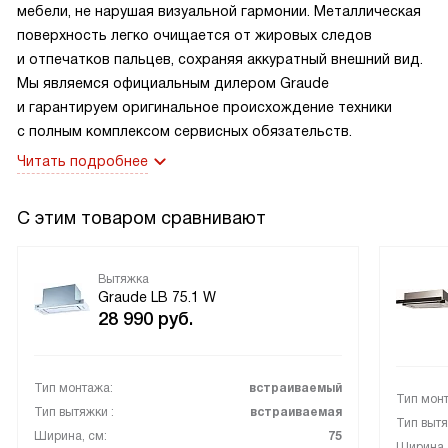
мебели, не нарушая визуальной гармонии. Металлическая
поверхность легко очищается от жировых следов
и отпечатков пальцев, сохраняя аккуратный внешний вид.
Мы являемся официальным дилером Graude
и гарантируем оригинальное происхождение техники
с полным комплексом сервисных обязательств.
Читать подробнее
С этим товаром сравнивают
Вытяжка
Graude LB 75.1 W
28 990
руб.
Тип монтажа:
встраиваемый
Тип мон
Тип вытяжки :
встраиваемая
Тип вытя
Ширина, см:
75
Ширина,