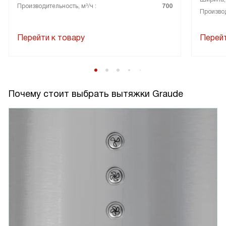
Производительность, м³/ч :
700
Производ
Перейти к товару
Перейт
Почему стоит выбрать вытяжки Graude