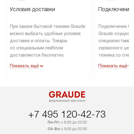
Условия доставки
Подключение 
При заказе бытовой техники Graude
Подключение бы
можно выбрать удобные условия
Graude осущест
доставки и оплаты. Товары
специалистами 
со специальным лейблом
сервисного цент
доставляются бесплатно
техника со спец
по Москве в пределах МКАД
подключается б
Показать ещё
Показать ещё
до подъезда, а выезд за МКАД
наличии готовых
оплачивается дополнительно.
Выезд мастера 
Товары со статусом «в наличии»
за дополнительн
могут быть отгружены покупателю
коммуникации в
в течение трех дней. Доставка
установленной р
в Санкт-Петербург и другие
подключения к 
+7 495 120-42-73
регионы осуществляется через
и канализации, в
транспортную компанию. После
от типа техники
Пн-Пт:
с 8:00 до 22:00
100% предоплаты компания
дополнительных 
Сб-Вс:
с 9:00 до 22:00