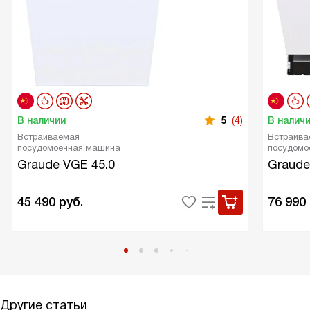
В наличии
5
(4)
В налич
Встраиваемая
Встраива
посудомоечная машина
посудомо
Graude VGE 45.0
Graude
45 490
руб.
76 990
Другие статьи