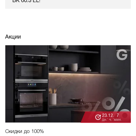
BK 60.3 EL!
Акции
23
12
7
:
:
дн.
ч.
мин.
Скидки до 100%