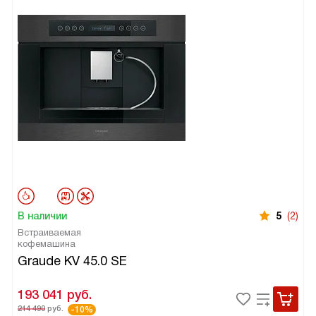
В наличии
5
(2)
Встраиваемая
кофемашина
Graude KV 45.0 SE
193 041
руб.
214 490
руб.
-10%