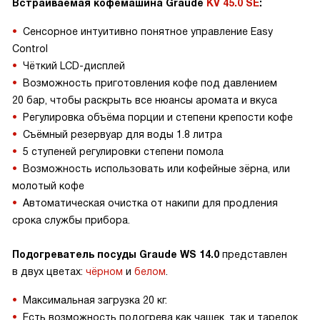
Встраиваемая кофемашина Graude
KV 45.0 SE
:
Сенсорное интуитивно понятное управление Easy
Control
Чёткий LCD-дисплей
Возможность приготовления кофе под давлением
20 бар, чтобы раскрыть все нюансы аромата и вкуса
Регулировка объёма порции и степени крепости кофе
Съёмный резервуар для воды 1.8 литра
5 ступеней регулировки степени помола
Возможность использовать или кофейные зёрна, или
молотый кофе
Автоматическая очистка от накипи для продления
срока службы прибора.
Подогреватель посуды Graude WS 14.0
представлен
в двух цветах:
чёрном
и
белом
.
Максимальная загрузка 20 кг.
Есть возможность подогрева как чашек, так и тарелок,