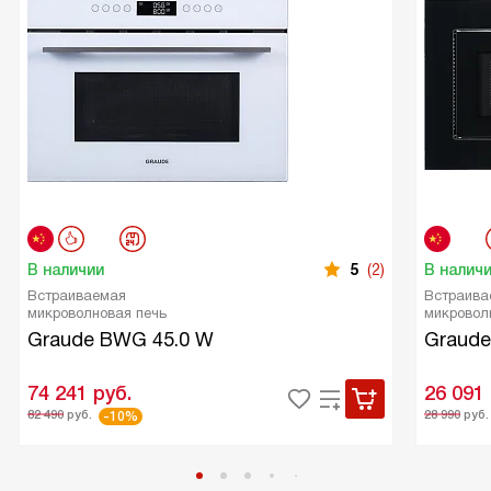
В наличии
5
(2)
В налич
Встраиваемая
Встраива
микроволновая печь
микровол
Graude BWG 45.0 W
Graude
74 241
руб.
26 091
82 490
руб.
28 990
руб.
-10%