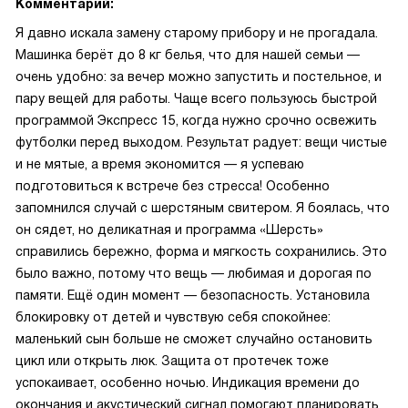
Комментарий:
Я давно искала замену старому прибору и не прогадала.
Машинка берёт до 8 кг белья, что для нашей семьи —
очень удобно: за вечер можно запустить и постельное, и
пару вещей для работы. Чаще всего пользуюсь быстрой
программой Экспресс 15, когда нужно срочно освежить
футболки перед выходом. Результат радует: вещи чистые
и не мятые, а время экономится — я успеваю
подготовиться к встрече без стресса! Особенно
запомнился случай с шерстяным свитером. Я боялась, что
он сядет, но деликатная и программа «Шерсть»
справились бережно, форма и мягкость сохранились. Это
было важно, потому что вещь — любимая и дорогая по
памяти. Ещё один момент — безопасность. Установила
блокировку от детей и чувствую себя спокойнее:
маленький сын больше не сможет случайно остановить
цикл или открыть люк. Защита от протечек тоже
успокаивает, особенно ночью. Индикация времени до
окончания и акустический сигнал помогают планировать