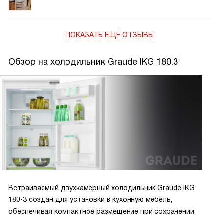
замороженными запасами. Климатический класс SN-T
оказался очень важным — холодильник уверенно
справляется с перепадами температуры в помещении, что
ПОКАЗАТЬ ЕЩЁ ОТЗЫВЫ
особенно актуально в межсезонье и летом. Двухкамерные
конструкции обеспечивают отличную зону хранения,
Обзор на холодильник Graude IKG 180.3
уровень шума настолько низкий, что его практически не
слышно даже ночью.
Встраиваемый двухкамерный холодильник Graude IKG
180-3 создан для установки в кухонную мебель,
обеспечивая компактное размещение при сохранении