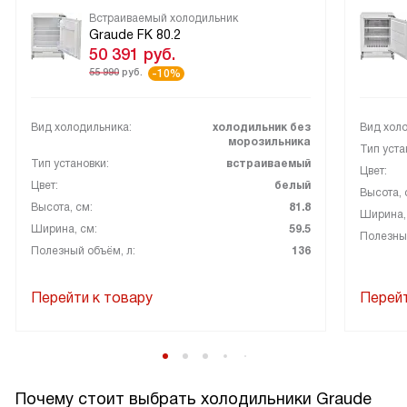
Встраиваемый холодильник
Graude FK 80.2
50 391
руб.
55 990
руб.
-10%
Вид холодильника:
холодильник без
Вид холо
морозильника
Тип уста
Тип установки:
встраиваемый
Цвет:
Цвет:
белый
Высота, 
Высота, см:
81.8
Ширина,
Ширина, см:
59.5
Полезный
Полезный объём, л:
136
Перейти к товару
Перейт
Почему стоит выбрать холодильники Graude