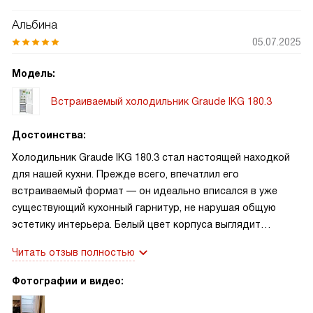
Альбина
05.07.2025
Модель:
Встраиваемый холодильник Graude IKG 180.3
Достоинства:
Холодильник Graude IKG 180.3 стал настоящей находкой
для нашей кухни. Прежде всего, впечатлил его
встраиваемый формат — он идеально вписался в уже
существующий кухонный гарнитур, не нарушая общую
эстетику интерьера. Белый цвет корпуса выглядит
стильно и нейтрально, отлично сочетается с любой
Читать отзыв полностью
отделкой. Особое расположение морозильной камеры
удобно — это не только удобно с точки зрения
Фотографии и видео:
эргономики (основные продукты всегда под рукой), но и
практично: иногда приходится наклоняться за