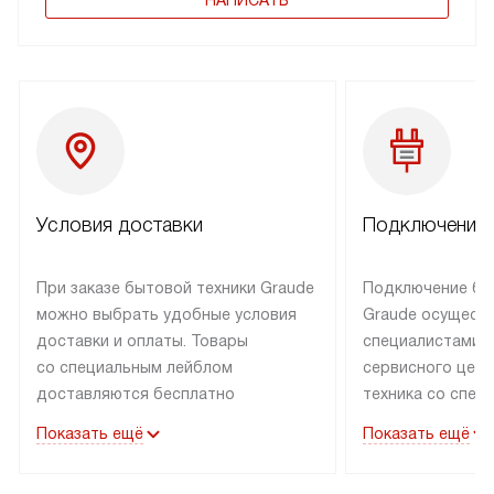
Условия доставки
Подключение 
При заказе бытовой техники Graude
Подключение бы
можно выбрать удобные условия
Graude осущест
доставки и оплаты. Товары
специалистами 
со специальным лейблом
сервисного цент
доставляются бесплатно
техника со спец
по Москве в пределах МКАД
подключается б
Показать ещё
Показать ещё
до подъезда, а выезд за МКАД
наличии готовых
оплачивается дополнительно.
Выезд мастера 