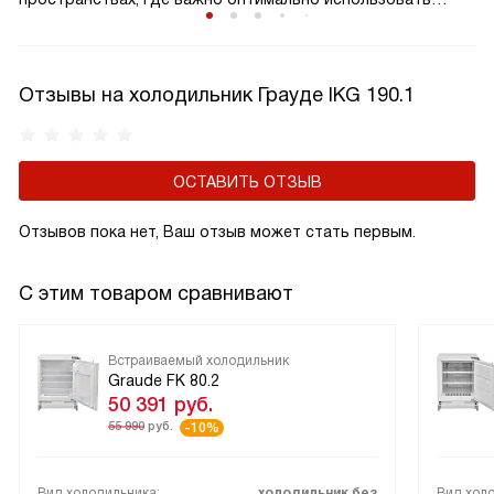
каждый сантиметр. Перенавешивание дверцы делает
использование холодильника более удобным
и адаптируемым к вашим потребностям.
Отзывы на холодильник Грауде IKG 190.1
ОСТАВИТЬ ОТЗЫВ
Отзывов пока нет, Ваш отзыв может стать первым.
С этим товаром сравнивают
Встраиваемый холодильник
Graude FK 80.2
50 391
руб.
55 990
руб.
-10%
Вид холодильника:
холодильник без
Вид холо