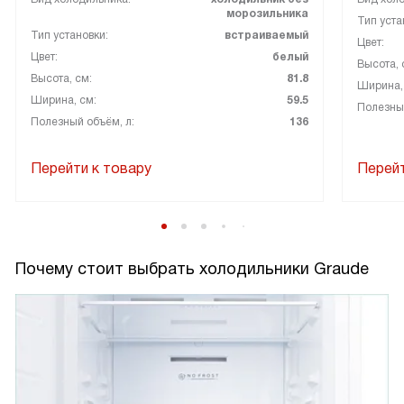
морозильника
Тип уста
Тип установки:
встраиваемый
Цвет:
Цвет:
белый
Высота, 
Высота, см:
81.8
Ширина,
Ширина, см:
59.5
Полезный
Полезный объём, л:
136
Перейти к товару
Перейт
Почему стоит выбрать холодильники Graude