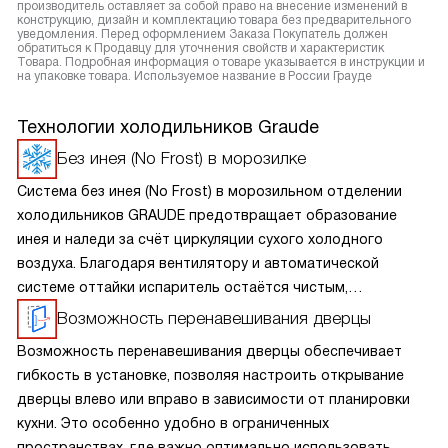
производитель оставляет за собой право на внесение изменений в
конструкцию, дизайн и комплектацию товара без предварительного
уведомления. Перед оформлением Заказа Покупатель должен
обратиться к Продавцу для уточнения свойств и характеристик
Товара. Подробная информация о товаре указывается в инструкции и
на упаковке товара. Используемое название в России Грауде
Технологии холодильников Graude
Без инея (No Frost) в морозилке
Система без инея (No Frost) в морозильном отделении
холодильников GRAUDE предотвращает образование
инея и наледи за счёт циркуляции сухого холодного
воздуха. Благодаря вентилятору и автоматической
системе оттайки испаритель остаётся чистым,
а продукты не примерзают друг к другу. Не нужно
Возможность перенавешивания дверцы
размораживать морозилку вручную — достаточно лишь
Возможность перенавешивания дверцы обеспечивает
раз в несколько месяцев протереть стенки. Обеспечивает
гибкость в установке, позволяя настроить открывание
стабильную температуру, быструю заморозку
дверцы влево или вправо в зависимости от планировки
и равномерное распределение холода.
кухни. Это особенно удобно в ограниченных
пространствах, где важно оптимально использовать