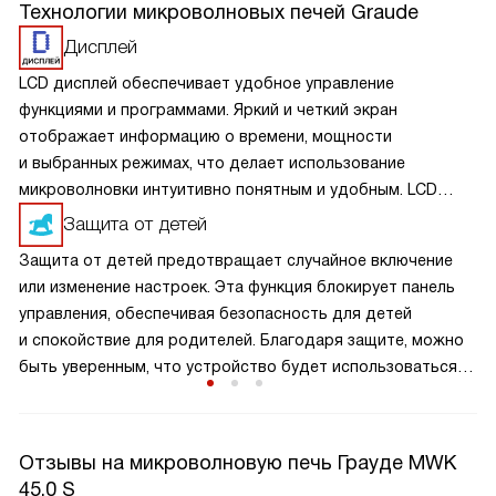
Технологии микроволновых печей Graude
Дисплей
LCD дисплей обеспечивает удобное управление
функциями и программами. Яркий и четкий экран
отображает информацию о времени, мощности
и выбранных режимах, что делает использование
микроволновки интуитивно понятным и удобным. LCD
дисплей помогает точно настроить параметры
Защита от детей
приготовления, обеспечивая отличные результаты каждый
Защита от детей предотвращает случайное включение
раз. Благодаря этому дисплею, управление
или изменение настроек. Эта функция блокирует панель
микроволновкой становится простым и приятным,
управления, обеспечивая безопасность для детей
позволяя легко готовить разнообразные блюда.
и спокойствие для родителей. Благодаря защите, можно
быть уверенным, что устройство будет использоваться
только под присмотром взрослых, что минимизирует риск
несчастных случаев и неправильного использования.
Отзывы на микроволновую печь Грауде MWK
45.0 S