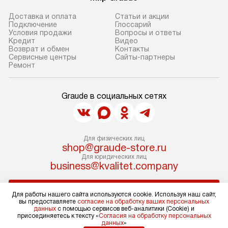
доставки привезет упакованный
готовую нишу и
Доставка и оплата
Статьи и акции
прибор до подъезда. Если
место с проверк
Подключение
Глоссарий
Условия продажи
Вопросы и ответы
требуется переместить прибор
и подключение 
Кредит
Видео
до двери квартиры или до места
коммуникациям. 
Возврат и обмен
Контакты
Сервисные центры
Сайты-партнеры
установки, это нужно согласовать
производится пе
Ремонт
заранее с менеджером, так как
и краткая консу
за данную услугу взимается
по эксплуатации
Graude в социальных сетях
дополнительная плата. Учитывайте
установка не вк
габариты прибора: если
коммуникаций, 
он не проходит через дверной
материалы, нав
проем, сотрудники транспортной
и перевешивание
Для физических лиц
службы не могут демонтировать
shop@graude-store.ru
Профессиональ
Для юридических лиц
дверцы, ручки или другие
и регулярное об
business@kvalitet.company
выступающие элементы, чтобы
предотвращают
не лишить гарантийного ремонта.
и сбои в работе
НАПИСАТЬ РУКОВОДСТВУ
Для работы нашего сайта используются cookie. Используя наш сайт,
Перед заказом убедитесь, что
длительное и э
вы предоставляете
согласие на обработку ваших персональных
сможете переместить прибор
использование т
данных
с помощью сервисов веб-аналитики (Cookie) и
Политика конфиденциальности
присоединяетесь к тексту «
Согласия на обработку персональных
в нужное место, учитывая размеры
данных
»
Условия продажи