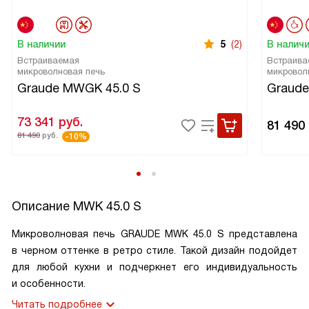
В наличии
5
(2)
В налич
Встраиваемая
Встраива
микроволновая печь
микровол
Graude MWGK 45.0 S
Graude
73 341
руб.
81 490
81 490
руб.
-10%
Описание
MWK 45.0 S
Микроволновая печь GRAUDE MWK 45.0 S представлена
в черном оттенке в ретро стиле. Такой дизайн подойдет
для любой кухни и подчеркнет его индивидуальность
и особенности.
Читать подробнее