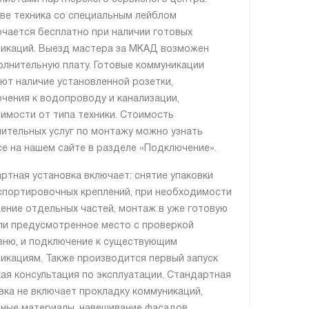
ве техника со специальным лейблом
чается бесплатно при наличии готовых
икаций. Выезд мастера за МКАД возможен
олнительную плату. Готовые коммуникации
ют наличие установленной розетки,
чения к водопроводу и канализации,
симости от типа техники. Стоимость
ительных услуг по монтажу можно узнать
се на нашем сайте в разделе «Подключение».
ртная установка включает: снятие упаковки
спортировочных креплений, при необходимости
ение отдельных частей, монтаж в уже готовую
ли предусмотренное место с проверкой
вню, и подключение к существующим
икациям. Также производится первый запуск
кая консультация по эксплуатации. Стандартная
вка не включает прокладку коммуникаций,
ные материалы, навешивание фасадов