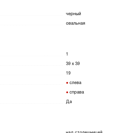
черный
овальная
1
39 х 39
19
слева
справа
Да
над столешницей