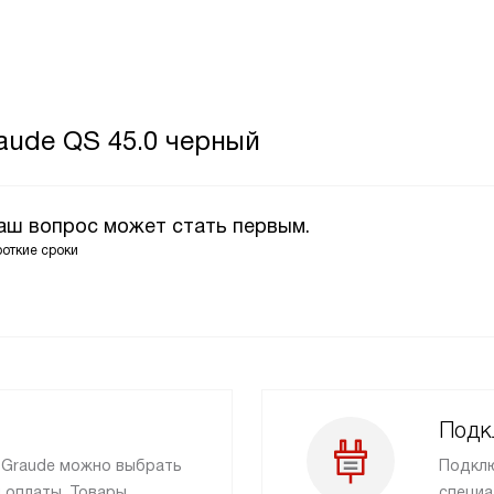
aude QS 45.0 черный
Ваш вопрос может стать первым.
роткие сроки
Подк
и Graude можно выбрать
Подклю
 оплаты. Товары
специа