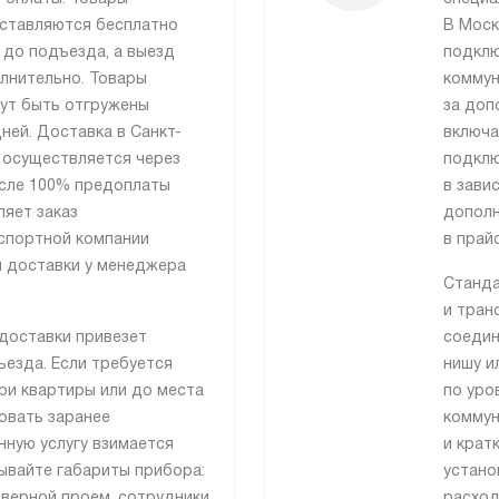
ставляются бесплатно
В Моск
 до подъезда, а выезд
подклю
лнительно. Товары
коммун
гут быть отгружены
за доп
ней. Доставка в Санкт-
включа
 осуществляется через
подклю
сле 100% предоплаты
в зави
ляет заказ
дополн
спортной компании
в прай
я доставки у менеджера
Станда
и тран
доставки привезет
соедин
езда. Если требуется
нишу и
ри квартиры или до места
по уро
совать заранее
коммун
нную услугу взимается
и крат
ывайте габариты прибора:
устано
дверной проем, сотрудники
расход