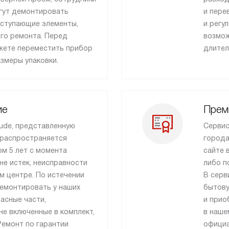
гут демонтировать
и пере
ыступающие элементы,
и регу
го ремонта. Перед
возмож
ожете переместить прибор
длител
азмеры упаковки.
ие
Прем
ude, представленную
Сервис
 распространяется
города
м 5 лет с момента
сайте 
 не истек, неисправности
либо п
м центре. По истечении
В серв
ремонтировать у наших
бытову
пасные части,
и прио
е включенные в комплект,
в наше
Ремонт по гарантии
официа