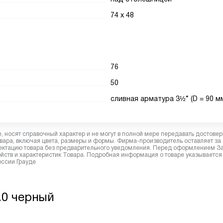
74 х 48
76
50
сливная арматура 3½“ (D = 90 м
 носят справочный характер и не могут в полной мере передавать достове
вара, включая цвета, размеры и формы. Фирма-производитель оставляет за
лектацию товара без предварительного уведомления. Перед оформлением З
йств и характеристик Товара. Подробная информация о товаре указывается
оссии Грауде
.0 черный