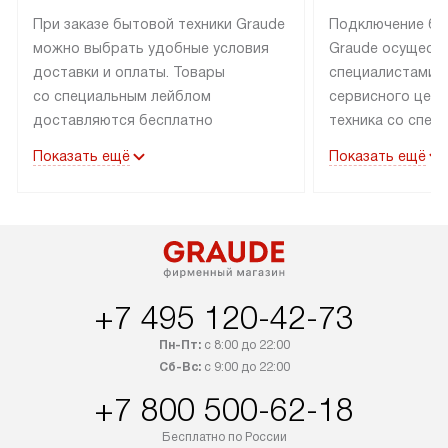
При заказе бытовой техники Graude
Подключение бы
можно выбрать удобные условия
Graude осущест
доставки и оплаты. Товары
специалистами 
со специальным лейблом
сервисного цент
доставляются бесплатно
техника со спец
по Москве в пределах МКАД
подключается б
Показать ещё
Показать ещё
до подъезда, а выезд за МКАД
наличии готовых
оплачивается дополнительно.
Выезд мастера 
Товары со статусом «в наличии»
за дополнительн
могут быть отгружены покупателю
коммуникации в
в течение трех дней. Доставка
установленной р
в Санкт-Петербург и другие
подключения к 
+7 495 120-42-73
регионы осуществляется через
и канализации, в
транспортную компанию. После
от типа техники
Пн-Пт:
с 8:00 до 22:00
100% предоплаты компания
дополнительных 
Сб-Вс:
с 9:00 до 22:00
бесплатно доставляет заказ
можно узнать в 
+7 800 500-62-18
до представительства
сайте в разделе
транспортной компании в Москве.
Бесплатно по России
Стандартная уст