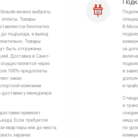
Подк
и Graude можно выбрать
Подклю
 оплаты. Товары
специа
ставляются бесплатно
В Моск
 до подъезда, а выезд
подклю
лнительно. Товары
коммун
гут быть отгружены
за доп
ней. Доставка в Санкт-
включа
 осуществляется через
подклю
сле 100% предоплаты
в зави
ляет заказ
дополн
спортной компании
в прай
я доставки у менеджера
Станда
и тран
доставки привезет
соедин
езда. Если требуется
нишу и
ри квартиры или до места
по уро
совать заранее
коммун