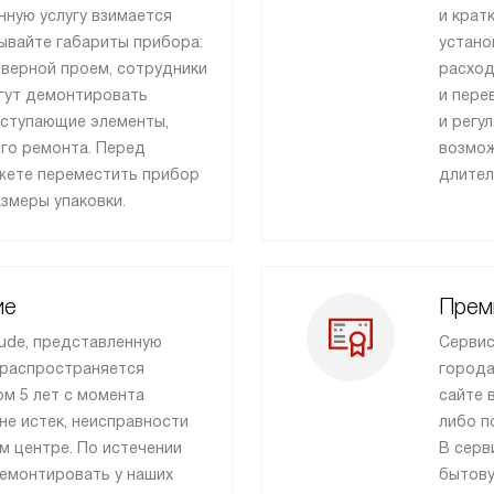
нную услугу взимается
и крат
ывайте габариты прибора:
устано
дверной проем, сотрудники
расход
гут демонтировать
и пере
ыступающие элементы,
и регу
го ремонта. Перед
возмож
ожете переместить прибор
длител
азмеры упаковки.
ие
Прем
ude, представленную
Сервис
 распространяется
города
м 5 лет с момента
сайте 
 не истек, неисправности
либо п
м центре. По истечении
В серв
ремонтировать у наших
бытову