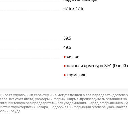
67.5 х 47.5
69.5
49.5
сифон
сливная арматура 3½“ (D = 90 
герметик
 носят справочный характер и не могут в полной мере передавать достове
вара, включая цвета, размеры и формы. Фирма-производитель оставляет за
лектацию товара без предварительного уведомления. Перед оформлением З
йств и характеристик Товара. Подробная информация о товаре указывается
оссии Грауде