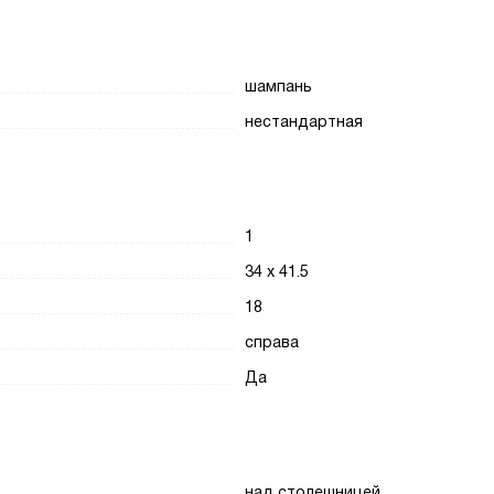
шампань
нестандартная
1
34 х 41.5
18
справа
Да
над столешницей