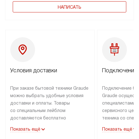
НАПИСАТЬ
Условия доставки
Подключение 
При заказе бытовой техники Graude
Подключение бы
можно выбрать удобные условия
Graude осущест
доставки и оплаты. Товары
специалистами 
со специальным лейблом
сервисного цент
доставляются бесплатно
техника со спец
по Москве в пределах МКАД
подключается б
Показать ещё
Показать ещё
до подъезда, а выезд за МКАД
наличии готовых