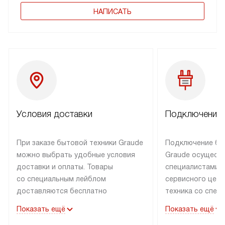
НАПИСАТЬ
Условия доставки
Подключение 
При заказе бытовой техники Graude
Подключение бы
можно выбрать удобные условия
Graude осущест
доставки и оплаты. Товары
специалистами 
со специальным лейблом
сервисного цент
доставляются бесплатно
техника со спец
по Москве в пределах МКАД
подключается б
Показать ещё
Показать ещё
до подъезда, а выезд за МКАД
наличии готовых