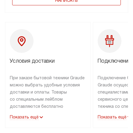
НАПИСАТЬ
Условия доставки
Подключение 
При заказе бытовой техники Graude
Подключение бы
можно выбрать удобные условия
Graude осущест
доставки и оплаты. Товары
специалистами 
со специальным лейблом
сервисного цент
доставляются бесплатно
техника со спец
по Москве в пределах МКАД
подключается б
Показать ещё
Показать ещё
до подъезда, а выезд за МКАД
наличии готовых
оплачивается дополнительно.
Выезд мастера 