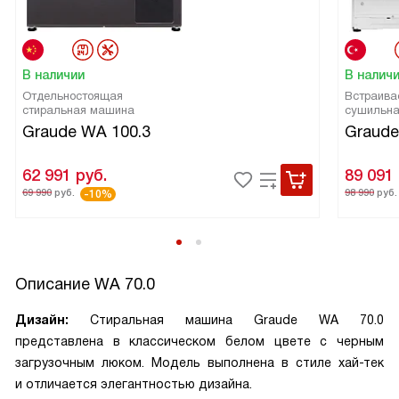
В наличии
В налич
Отдельностоящая
Встраива
стиральная машина
сушильн
Graude WA 100.3
Graude
62 991
руб.
89 091
69 990
руб.
98 990
руб.
-10%
Описание
WA 70.0
Дизайн:
Стиральная машина Graude WA 70.0
представлена в классическом белом цвете с черным
загрузочным люком. Модель выполнена в стиле хай-тек
и отличается элегантностью дизайна.