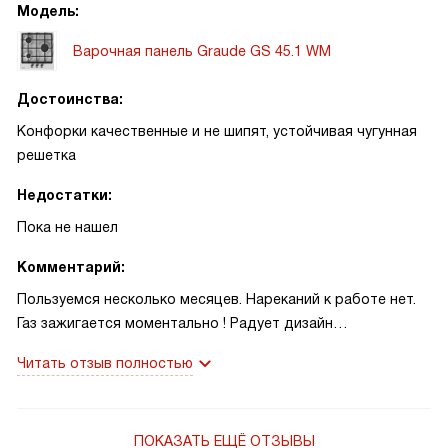
Модель:
Варочная панель Graude GS 45.1 WM
Достоинства:
Конфорки качественные и не шипят, устойчивая чугунная
решетка
Недостатки:
Пока не нашел
Комментарий:
Пользуемся несколько месяцев. Нареканий к работе нет.
Газ зажигается моментально ! Радует дизайн
плиты.Электроподжиг работает без сбоев, расположение
Читать отзыв полностью
конфорок удобное, посуда держится твердо. Решетка
чугунная, прочная, прослужит долго.Так что варкой
полностью доволен!
ПОКАЗАТЬ ЕЩЁ ОТЗЫВЫ