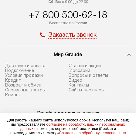
Сб-Вс:
с 9:00 до 22:00
бесплатно доставляет заказ
можно узнать в 
+7 800 500-62-18
до представительства
сайте в разделе
транспортной компании в Москве.
Бесплатно по России
Стандартная уст
Уточняйте условия доставки
Заказать звонок
снятие упаковки
у менеджера при оформлении
и транспортиров
заказа.
при необходимо
Мир Graude
В назначенный день служба
отдельных часте
доставки привезет упакованный
готовую нишу и
Доставка и оплата
Статьи и акции
прибор до подъезда. Если
место с проверк
Подключение
Глоссарий
Условия продажи
Вопросы и ответы
требуется переместить прибор
и подключение 
Кредит
Видео
до двери квартиры или до места
коммуникациям. 
Возврат и обмен
Контакты
Сервисные центры
Сайты-партнеры
установки, это нужно согласовать
производится пе
Ремонт
заранее с менеджером, так как
и краткая консу
за данную услугу взимается
по эксплуатации
Graude в социальных сетях
дополнительная плата. Учитывайте
установка не вк
Для работы нашего сайта используются cookie. Используя наш сайт,
габариты прибора: если
коммуникаций, 
вы предоставляете
согласие на обработку ваших персональных
он не проходит через дверной
материалы, нав
данных
с помощью сервисов веб-аналитики (Cookie) и
присоединяетесь к тексту «
Согласия на обработку персональных
проем, сотрудники транспортной
и перевешивание