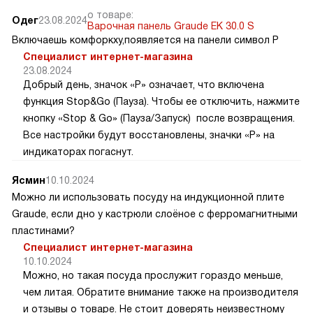
о товаре:
Одег
23.08.2024
Варочная панель Graude EK 30.0 S
Включаешь комфоркху,появляется на панели символ P
Специалист интернет-магазина
23.08.2024
Добрый день, значок «P» означает, что включена
функция Stop&Go (Пауза). Чтобы ее отключить, нажмите
кнопку «Stop & Go» (Пауза/Запуск) после возвращения.
Все настройки будут восстановлены, значки «Р» на
индикаторах погаснут.
Ясмин
10.10.2024
Можно ли использовать посуду на индукционной плите
Graude, если дно у кастрюли слоёное с ферромагнитными
пластинами?
Специалист интернет-магазина
10.10.2024
Можно, но такая посуда прослужит гораздо меньше,
чем литая. Обратите внимание также на производителя
и отзывы о товаре. Не стоит доверять неизвестному