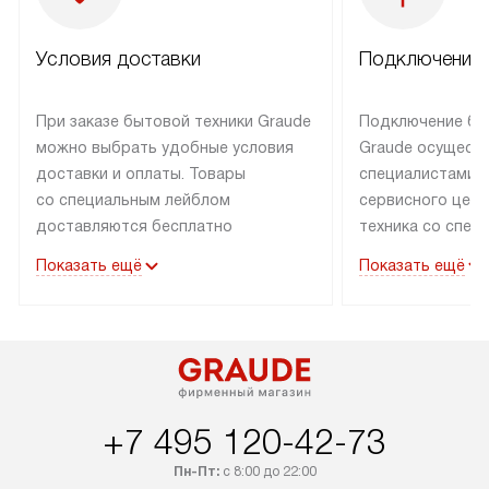
Условия доставки
Подключение 
При заказе бытовой техники Graude
Подключение бы
можно выбрать удобные условия
Graude осущест
доставки и оплаты. Товары
специалистами 
со специальным лейблом
сервисного цент
доставляются бесплатно
техника со спец
по Москве в пределах МКАД
подключается б
Показать ещё
Показать ещё
до подъезда, а выезд за МКАД
наличии готовых
оплачивается дополнительно.
Выезд мастера 
Товары со статусом «в наличии»
за дополнительн
могут быть отгружены покупателю
коммуникации в
в течение трех дней. Доставка
установленной р
в Санкт-Петербург и другие
подключения к 
+7 495 120-42-73
регионы осуществляется через
и канализации, в
транспортную компанию. После
от типа техники
Пн-Пт:
с 8:00 до 22:00
100% предоплаты компания
дополнительных 