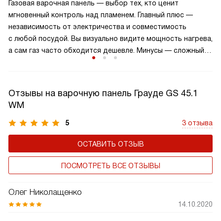
Газовая варочная панель — выбор тех, кто ценит
варочной панели более комфортным и безопасным,
мгновенный контроль над пламенем. Главный плюс —
позволяя вам сосредоточиться на приготовлении блюд.
независимость от электричества и совместимость
с любой посудой. Вы визуально видите мощность нагрева,
а сам газ часто обходится дешевле. Минусы — сложный
уход за конфорками и открытый огонь, нагревающий
воздух кухни. Однако современные модели
с электроподжигом и системой газ-контроля абсолютно
Отзывы на варочную панель Грауде GS 45.1
безопасны. Это нестареющая классика, которая дарит
WM
свободу кулинарного творчества и остается вечным
лидером.
5
3 отзыва
ОСТАВИТЬ ОТЗЫВ
ПОСМОТРЕТЬ ВСЕ ОТЗЫВЫ
Олег Николащенко
14.10.2020