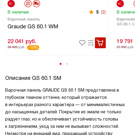
В наличии
5
(2)
В налич
Варочная панель
Варочная
GS 60.1 
Graude GS 60.1 WM
22 041
руб.
19 791
24 490
руб.
21 990
руб.
-10%
Описание
GS 60.1 SM
Варочная панель GRAUDE GS 60.1 SM представлена ​​в
глубоком темном оттенке, который отражается
в интерьерах разного характера — от минималистичных
до насыщенных деталей. Покрытие из эмали не только
радует глаз, но и обеспечивает устойчивость головы
к загрязнениям, уход за ним не вызывает сложностей.
Несмотря на внешний вид, придающий устройству