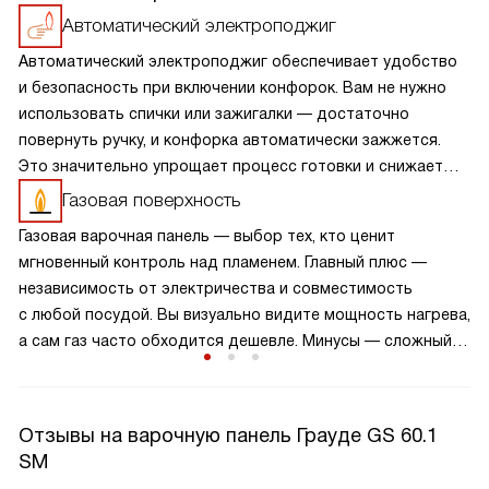
Автоматический электроподжиг
Автоматический электроподжиг обеспечивает удобство
и безопасность при включении конфорок. Вам не нужно
использовать спички или зажигалки — достаточно
повернуть ручку, и конфорка автоматически зажжется.
Это значительно упрощает процесс готовки и снижает
риск ожогов и других несчастных случаев.
Газовая поверхность
Автоматический электроподжиг делает использование
Газовая варочная панель — выбор тех, кто ценит
варочной панели более комфортным и безопасным,
мгновенный контроль над пламенем. Главный плюс —
позволяя вам сосредоточиться на приготовлении блюд.
независимость от электричества и совместимость
с любой посудой. Вы визуально видите мощность нагрева,
а сам газ часто обходится дешевле. Минусы — сложный
уход за конфорками и открытый огонь, нагревающий
воздух кухни. Однако современные модели
с электроподжигом и системой газ-контроля абсолютно
Отзывы на варочную панель Грауде GS 60.1
безопасны. Это нестареющая классика, которая дарит
SM
свободу кулинарного творчества и остается вечным