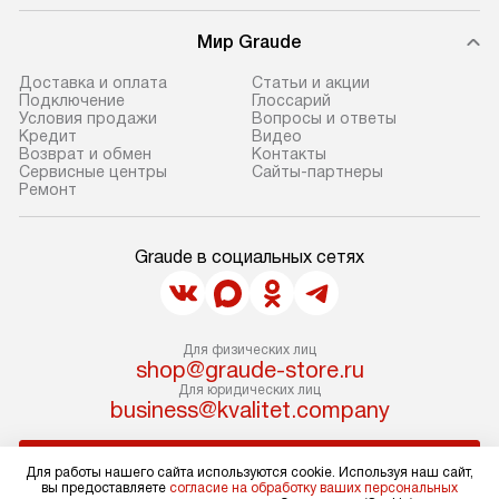
заказа.
при необходимо
Мир Graude
В назначенный день служба
отдельных часте
доставки привезет упакованный
готовую нишу и
Доставка и оплата
Статьи и акции
прибор до подъезда. Если
место с проверк
Подключение
Глоссарий
Условия продажи
Вопросы и ответы
требуется переместить прибор
и подключение 
Кредит
Видео
до двери квартиры или до места
коммуникациям. 
Возврат и обмен
Контакты
Сервисные центры
Сайты-партнеры
установки, это нужно согласовать
производится пе
Ремонт
заранее с менеджером, так как
и краткая консу
за данную услугу взимается
по эксплуатации
Graude в социальных сетях
дополнительная плата. Учитывайте
установка не вк
габариты прибора: если
коммуникаций, 
он не проходит через дверной
материалы, нав
проем, сотрудники транспортной
и перевешивание
Для физических лиц
службы не могут демонтировать
shop@graude-store.ru
Профессиональ
Для юридических лиц
дверцы, ручки или другие
и регулярное об
business@kvalitet.company
выступающие элементы, чтобы
предотвращают
не лишить гарантийного ремонта.
и сбои в работе
НАПИСАТЬ РУКОВОДСТВУ
Для работы нашего сайта используются cookie. Используя наш сайт,
Перед заказом убедитесь, что
длительное и э
вы предоставляете
согласие на обработку ваших персональных