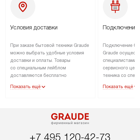
Условия доставки
Подключение 
При заказе бытовой техники Graude
Подключение бы
можно выбрать удобные условия
Graude осущест
доставки и оплаты. Товары
специалистами 
со специальным лейблом
сервисного цент
доставляются бесплатно
техника со спец
по Москве в пределах МКАД
подключается б
Показать ещё
Показать ещё
до подъезда, а выезд за МКАД
наличии готовых
оплачивается дополнительно.
Выезд мастера 
Товары со статусом «в наличии»
за дополнительн
могут быть отгружены покупателю
коммуникации в
в течение трех дней. Доставка
установленной р
в Санкт-Петербург и другие
подключения к 
+7 495 120-42-73
регионы осуществляется через
и канализации, в