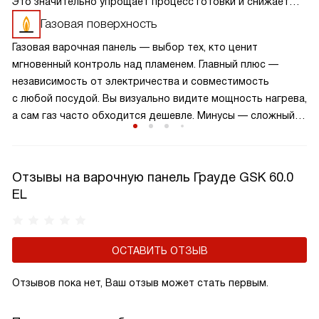
Это значительно упрощает процесс готовки и снижает
риск ожогов и других несчастных случаев.
Газовая поверхность
Автоматический электроподжиг делает использование
Газовая варочная панель — выбор тех, кто ценит
варочной панели более комфортным и безопасным,
мгновенный контроль над пламенем. Главный плюс —
позволяя вам сосредоточиться на приготовлении блюд.
независимость от электричества и совместимость
с любой посудой. Вы визуально видите мощность нагрева,
а сам газ часто обходится дешевле. Минусы — сложный
уход за конфорками и открытый огонь, нагревающий
воздух кухни. Однако современные модели
с электроподжигом и системой газ-контроля абсолютно
Отзывы на варочную панель Грауде GSK 60.0
безопасны. Это нестареющая классика, которая дарит
EL
свободу кулинарного творчества и остается вечным
лидером.
ОСТАВИТЬ ОТЗЫВ
Отзывов пока нет, Ваш отзыв может стать первым.