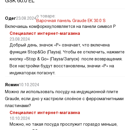
GSK 60.0 EL
о товаре:
Одег
23.08.2024
Варочная панель Graude EK 30.0 S
Включаешь комфоркху,появляется на панели символ P
Специалист интернет-магазина
23.08.2024
Добрый день, значок «P» означает, что включена
функция Stop&Go (Пауза). Чтобы ее отключить, нажмите
кнопку «Stop & Go» (Пауза/Запуск) после возвращения.
Все настройки будут восстановлены, значки «Р» на
индикаторах погаснут.
Ясмин
10.10.2024
Можно ли использовать посуду на индукционной плите
Graude, если дно у кастрюли слоёное с ферромагнитными
пластинами?
Специалист интернет-магазина
10.10.2024
Можно, но такая посуда прослужит гораздо меньше,