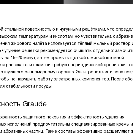
ой стальной поверхностью и чугунными решётками, что опреде
 высоким температурам и кислотам, но чувствительна к абрази
ения жирового налёта используется тёплый мыльный раствор 
 чугунные решётки рекомендуется очищать отдельно: замочит
ы на 15–20 минут, затем промыть щёткой с мягкой щетиной
и и рассекатели пламени требуют периодической прочистки то
ятствующего равномерному горению. Электроподжиг и зона вокр
чтобы не нарушить работу электронных компонентов. После сбо
ля стабильности посуды.
хность Graude
охранность защитного покрытия и эффективность удаления
нных исполнений предпочтительны специализированные кремы и
 и абразивных частиц. Такие составы эффективно расщепляют