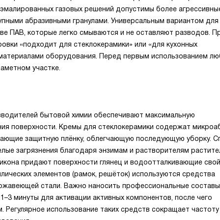
я эмалированных газовых решений допустимы более агрессивны
рупными абразивными гранулами. Универсальным вариантом для
ве ПАВ, которые легко смываются и не оставляют разводов. П
овки «подходит для стеклокерамики» или «для кухонных
 материалами оборудования. Перед первым использованием лю
аметном участке.
зводителей бытовой химии обеспечивают максимальную
ия поверхности. Кремы для стеклокерамики содержат микроа
дающие защитную плёнку, облегчающую последующую уборку. С
лые загрязнения благодаря энзимам и растворителям растите
ликона придают поверхности глянец и водоотталкивающие свой
лических элементов (рамок, решёток) используются средства
ержавеющей стали. Важно наносить профессиональные составы
1–3 минуты для активации активных компонентов, после чего
м. Регулярное использование таких средств сокращает частоту