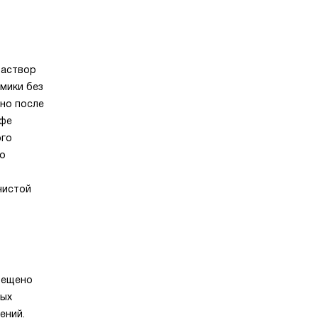
Раствор
мики без
нно после
офе
ого
то
чистой
рещено
ных
ений.