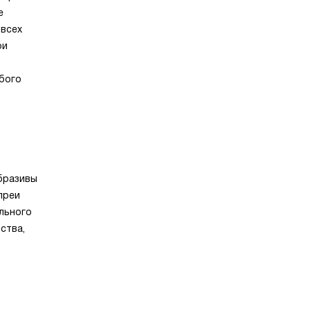
е
 всех
ри
бого
бразивы
преи
льного
ства,