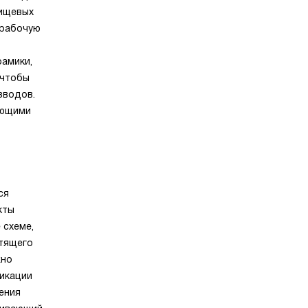
пищевых
 рабочую
амики,
 чтобы
зводов.
ающими
ся
кты
 схеме,
стящего
жно
дикации
ения