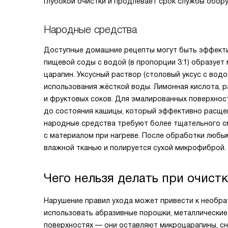
глубокой очистки и продлевает срок службы обор
Народные средства
Доступные домашние рецепты могут быть эффектив
пищевой соды с водой (в пропорции 3:1) образует
царапин. Уксусный раствор (столовый уксус с водо
использования жёсткой воды. Лимонная кислота, р
и фруктовых соков. Для эмалированных поверхнос
до состояния кашицы, который эффективно расщеп
народные средства требуют более тщательного см
с материалом при нагреве. После обработки люб
влажной тканью и полируется сухой микрофиброй.
Чего нельзя делать при очист
Нарушение правил ухода может привести к необр
использовать абразивные порошки, металлические
поверхностях — они оставляют микроцарапины, с