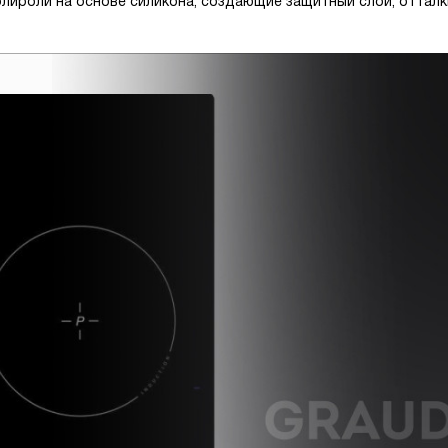
олироли на основе силикона, создающие защитный слой, оттал