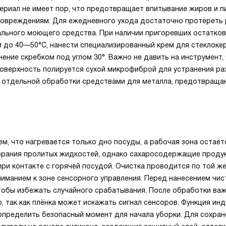
ериал не имеет пор, что предотвращает впитывание жиров и 
 повреждениям. Для ежедневного ухода достаточно протереть
ального моющего средства. При наличии пригоревших остатков
до 40—50°C, нанести специализированный крем для стеклокер
нение скребком под углом 30°. Важно не давить на инструмент,
поверхность полируется сухой микрофиброй для устранения ра
ет отдельной обработки средствами для металла, предотвращ
ем, что нагревается только дно посуды, а рабочая зона остаёт
горания пролитых жидкостей, однако сахаросодержащие проду
при контакте с горячей посудой. Очистка проводится по той же
ниманием к зоне сенсорного управления. Перед нанесением чи
тобы избежать случайного срабатывания. После обработки ва
, так как плёнка может искажать сигнал сенсоров. Функция ин
 определить безопасный момент для начала уборки. Для сохран