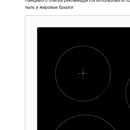
глянцевого блеска рекомендуется использовать п
пыль и жировые брызги.