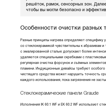
решёток, рамок, сенсорных зон. Дале
чтобы вы могли безопасно и эффекти
Особенности очистки разных 
Разные принципы нагрева определяют специфику у
со стеклокерамикой чувствительны к абразивам и 
с эмалированной сталью допускают более интенси
удаляются специальными скребками с пластиковым
регулярная очистка форсунок и съёмных элемент
пламени. Индукционные девайсы требуют особого в
чистящего средства может нарушить точность ср
каждого использования, пока загрязнения не заст
Стеклокерамические панели Graude
Исполнения IK 60.1 WF и EK 60.2 WF используют с