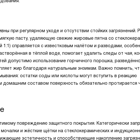
удования.
ны при регулярном уходе и отсутствии стойких загрязнений. 
 мягкую пасту, удаляющую свежие жировые пятна со стеклокера
й 1:1) справляется с известковым налётом и разводами, особе
астворённая в тёплой воде, помогает удалить следы от чая, к
тей допустимо использование горчичного порошка, разведённ
ляет жир благодаря натуральным энзимам. Важно помнить, ч
ывания: остатки соды или кислоты могут вступить в реакцию
ым домашним составом поверхность обязательно протирается 
ке
атимому повреждению защитного покрытия. Категорически зап
 мочалки и жёсткие щётки на стеклокерамических и индукцион
нижающие эстетичность и способствующие накоплению загрязн