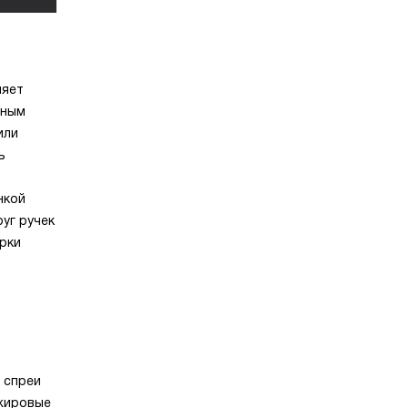
ляет
вным
или
ь
нкой
уг ручек
рки
 спреи
 жировые