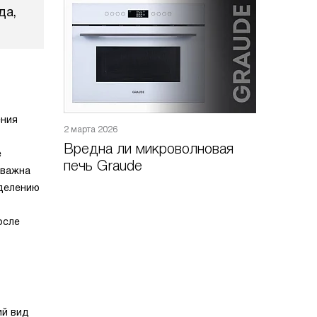
да,
ения
2 марта 2026
Вредна ли микроволновая
е
печь Graude
 важна
еделению
осле
ий вид