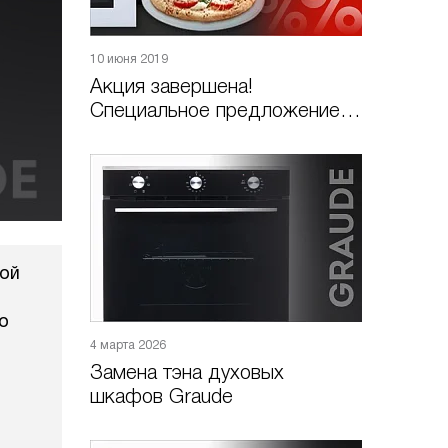
10 июня 2019
Акция завершена!
Специальное предложение:
камень для пиццы PS-1 в
подарок!
ной
о
4 марта 2026
Замена тэна духовых
шкафов Graude