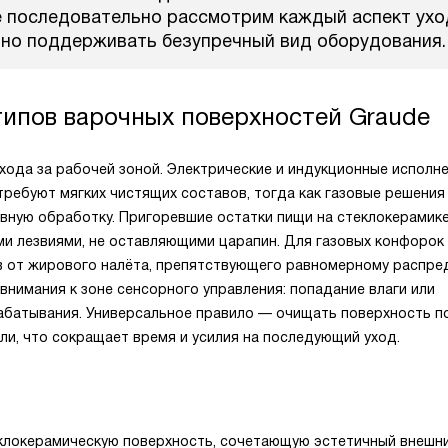
е последовательно рассмотрим каждый аспект ухо
вно поддерживать безупречный вид оборудования.
типов варочных поверхностей Graude
хода за рабочей зоной. Электрические и индукционные исполн
требуют мягких чистящих составов, тогда как газовые решения
вную обработку. Пригоревшие остатки пищи на стеклокерамик
и лезвиями, не оставляющими царапин. Для газовых конфорок
ов от жирового налёта, препятствующего равномерному распр
нимания к зоне сенсорного управления: попадание влаги или
абатывания. Универсальное правило — очищать поверхность п
ыли, что сокращает время и усилия на последующий уход.
теклокерамическую поверхность, сочетающую эстетичный внешн