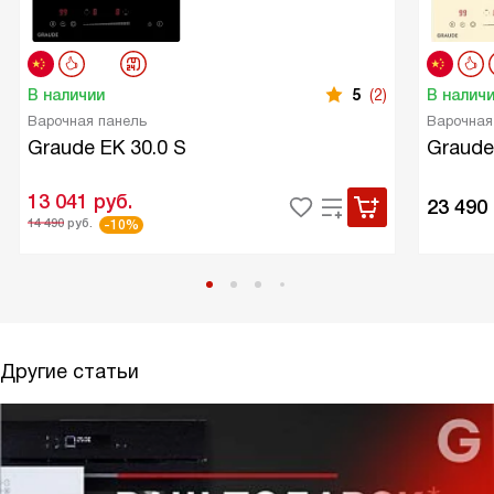
В наличии
5
(2)
В налич
Варочная панель
Варочная
Graude EK 30.0 S
Graude
13 041
руб.
23 490
14 490
руб.
-10%
Другие статьи