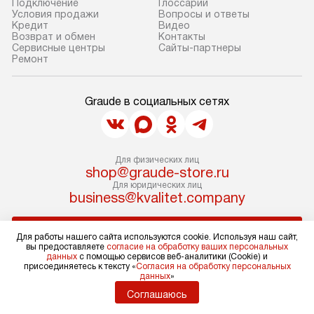
Подключение
Глоссарий
Условия продажи
Вопросы и ответы
Кредит
Видео
Возврат и обмен
Контакты
Сервисные центры
Сайты-партнеры
Ремонт
Graude в социальных сетях
Для физических лиц
shop@graude-store.ru
Для юридических лиц
business@kvalitet.company
НАПИСАТЬ РУКОВОДСТВУ
Для работы нашего сайта используются cookie. Используя наш сайт,
вы предоставляете
согласие на обработку ваших персональных
данных
с помощью сервисов веб-аналитики (Cookie) и
Политика конфиденциальности
присоединяетесь к тексту «
Согласия на обработку персональных
данных
»
Условия продажи
Карта сайта
Соглашаюсь
© 2004 – 2026 Магазин Graude «Kvalitet Trade, LLC»