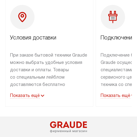
Условия доставки
Подключение 
При заказе бытовой техники Graude
Подключение бы
можно выбрать удобные условия
Graude осущест
доставки и оплаты. Товары
специалистами 
со специальным лейблом
сервисного цент
доставляются бесплатно
техника со спец
по Москве в пределах МКАД
подключается б
Показать ещё
Показать ещё
до подъезда, а выезд за МКАД
наличии готовых
оплачивается дополнительно.
Выезд мастера 
Товары со статусом «в наличии»
за дополнительн
могут быть отгружены покупателю
коммуникации в
в течение трех дней. Доставка
установленной р
в Санкт-Петербург и другие
подключения к 