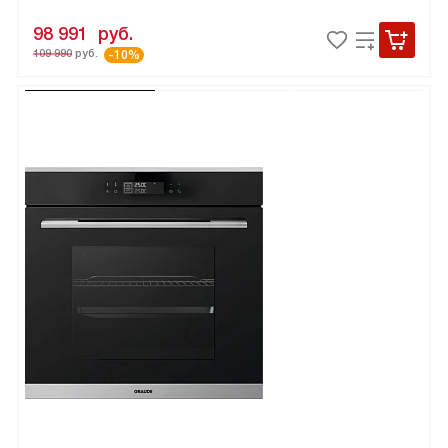
98 991
руб.
109 990
руб.
-10%