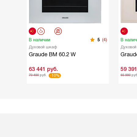
В наличии
5
(4)
В нали
Духовой шкаф
Духово
Graude BM 60.2 W
Graud
63 441
руб.
59 39
70 490
руб.
65 990
руб
-10%