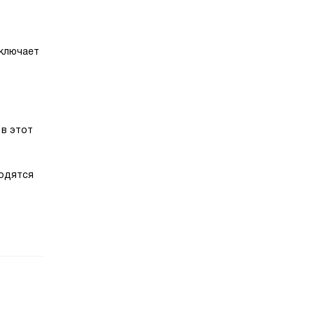
включает
 в этот
ходятся