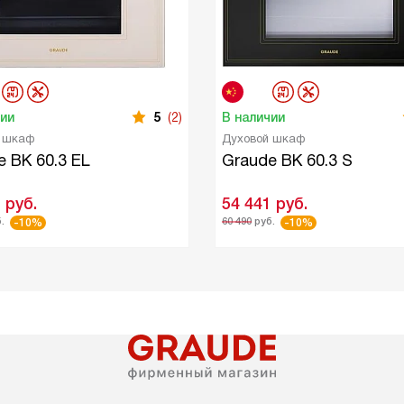
чии
5
(2)
В наличии
й шкаф
Духовой шкаф
e BK 60.3 EL
Graude BK 60.3 S
1
руб.
54 441
руб.
.
60 490
руб.
-10%
-10%