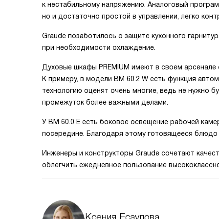
к нестабильному напряжению. Аналоговый програм
но и достаточно простой в управлении, легко кон
Graude позаботилось о защите кухонного гарнитур
при необходимости охлаждение.
Духовые шкафы PREMIUM имеют в своем арсенале с
К примеру, в модели BM 60.2 W есть функция авто
технологию оценят очень многие, ведь не нужно б
промежуток более важными делами.
У BM 60.0 E есть боковое освещение рабочей каме
посередине. Благодаря этому готовящееся блюдо
Инженеры и конструкторы Graude сочетают качест
облегчить ежедневное пользование высококлассно
Ксения Есаулова