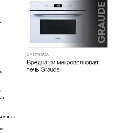
ы
2 марта 2026
Вредна ли микроволновая
печь Graude
х,
о
ые
 кость.
ое