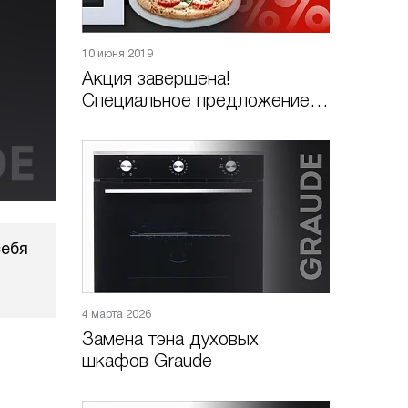
10 июня 2019
Акция завершена!
Специальное предложение:
камень для пиццы PS-1 в
подарок!
себя
4 марта 2026
Замена тэна духовых
шкафов Graude